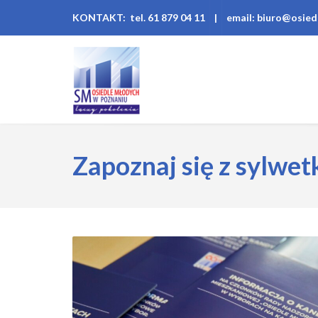
KONTAKT: tel. 61 879 04 11
|
email: biuro@osied
Zapoznaj się z sylwe