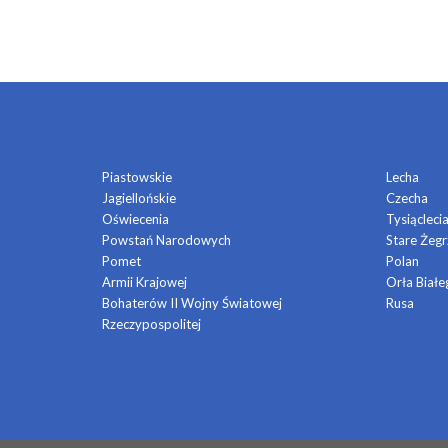
OSIEDLA
Piastowskie
Lecha
Jagiellońskie
Czecha
Oświecenia
Tysiącleci
Powstań Narodowych
Stare Żegr
Pomet
Polan
Armii Krajowej
Orła Białe
Bohaterów II Wojny Światowej
Rusa
Rzeczypospolitej