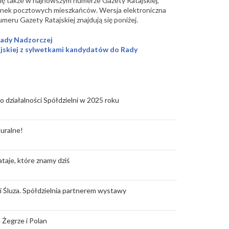
ę także w najnowszym numerze Gazety Ratajskiej,
zynek pocztowych mieszkańców. Wersja elektroniczna
eru Gazety Ratajskiej znajdują się poniżej.
Rady Nadzorczej
jskiej z sylwetkami kandydatów do Rady
o działalności Spółdzielni w 2025 roku
uralne!
taje, które znamy dziś
rii Śluza. Spółdzielnia partnerem wystawy
 Żegrze i Polan