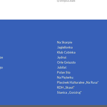
14 lipca 2026
DOMY KULTURY
Na Skarpie
Jagiellonka
a
Klub Cybinka
ze
Jędruś
Orle Gniazdo
go
Jubilat
Polan Sto
Na Pięterku
Placówki Kulturalne „Na Rusa”
RDH „Skaut”
Stanica „Gościraj”