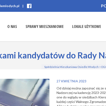
P
lemlodych.pl
|
O NAS
SPRAWY MIESZKANIOWE
LOKALE UŻYTKOWE
tkami kandydatów do Rady N
Spółdzielnia Mieszkaniowa Osiedle Młodych
>
OG
27 KWIETNIA 2023
Od dzisiaj można zapoznać się ze
Nadzorczej na kadencję 2023-2026
one do wglądu w siedzibach Kiero
każdej części Walnego Zgromadzen