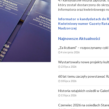
47 kandydatów można zapoznać si
który został dostarczony do skr
informatora oraz kwietniowego num
Informator o kandydatach do 
Kwietniowy numer Gazety Rata
Nadzorczej
Najnowsze Aktualności
„Za liczbami” – rozpoczynamy cykl 
4 sierpnia 2026
Wystartowały nowe projekty kult
23 lipca 2026
60 lat temu zaczęły powstawać Ra
18 lipca 2026
Historia ratajskich osiedli w Gale
15 lipca 2026
Czerwiec 2026 na osiedlach Stare