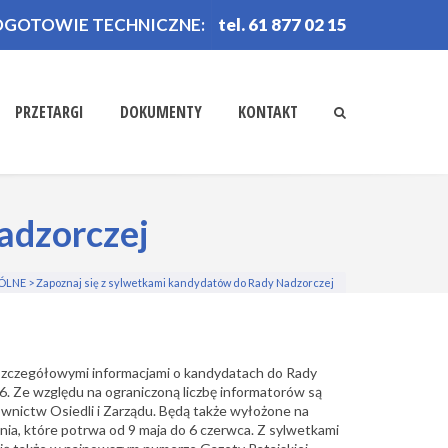
OGOTOWIE TECHNICZNE:
tel. 61 877 02 15
PRZETARGI
DOKUMENTY
KONTAKT
adzorczej
ÓLNE
>
Zapoznaj się z sylwetkami kandydatów do Rady Nadzorczej
 szczegółowymi informacjami
o kandydatach do Rady
. Ze względu na ograniczoną liczbę informatorów są
wnictw Osiedli i Zarządu. Będą także wyłożone na
ia, które potrwa od 9 maja do 6 czerwca. Z sylwetkami