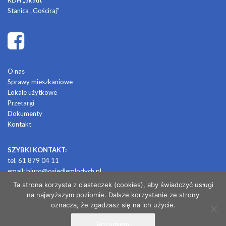
Stanica „Gościraj”
O nas
Sprawy mieszkaniowe
Lokale użytkowe
Przetargi
Dokumenty
Kontakt
SZYBKI KONTAKT:
tel. 61 879 04 11
email:
biuro@osiedlemlodych.pl
Ta strona korzysta z ciasteczek (cookies), aby świadczyć usługi
na najwyższym poziomie. Dalsze korzystanie ze strony
© 2026 OSIEDLE MŁODYCH
oznacza, że zgadzasz się na ich użycie.
Rozumiem