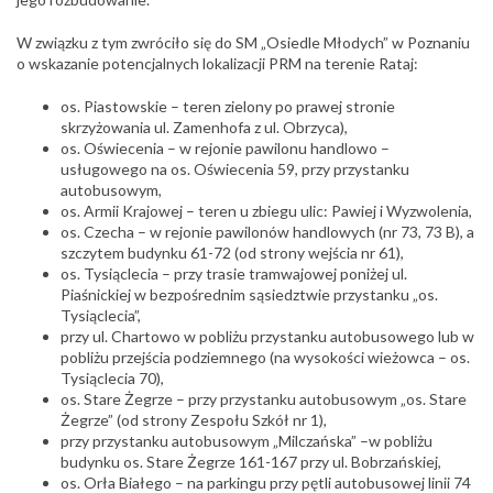
W związku z tym zwróciło się do SM „Osiedle Młodych” w Poznaniu
o wskazanie potencjalnych lokalizacji PRM na terenie Rataj:
os. Piastowskie – teren zielony po prawej stronie
skrzyżowania ul. Zamenhofa z ul. Obrzyca),
os. Oświecenia – w rejonie pawilonu handlowo –
usługowego na os. Oświecenia 59, przy przystanku
autobusowym,
os. Armii Krajowej – teren u zbiegu ulic: Pawiej i Wyzwolenia,
os. Czecha – w rejonie pawilonów handlowych (nr 73, 73 B), a
szczytem budynku 61-72 (od strony wejścia nr 61),
os. Tysiąclecia – przy trasie tramwajowej poniżej ul.
Piaśnickiej w bezpośrednim sąsiedztwie przystanku „os.
Tysiąclecia”,
przy ul. Chartowo w pobliżu przystanku autobusowego lub w
pobliżu przejścia podziemnego (na wysokości wieżowca – os.
Tysiąclecia 70),
os. Stare Żegrze – przy przystanku autobusowym „os. Stare
Żegrze” (od strony Zespołu Szkół nr 1),
przy przystanku autobusowym „Milczańska” –w pobliżu
budynku os. Stare Żegrze 161-167 przy ul. Bobrzańskiej,
os. Orła Białego – na parkingu przy pętli autobusowej linii 74