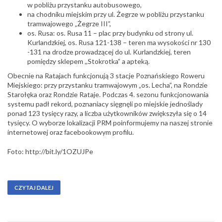
w pobliżu przystanku autobusowego,
na chodniku miejskim przy ul. Żegrze w pobliżu przystanku
tramwajowego „Żegrze III”,
os. Rusa: os. Rusa 11 – plac przy budynku od strony ul.
Kurlandzkiej, os. Rusa 121-138 – teren ma wysokości nr 130
-131 na drodze prowadzącej do ul. Kurlandzkiej, teren
pomiędzy sklepem ,,Stokrotka” a apteką.
Obecnie na Ratajach funkcjonują 3 stacje Poznańskiego Roweru
Miejskiego: przy przystanku tramwajowym „os. Lecha”, na Rondzie
Starołęka oraz Rondzie Rataje. Podczas 4. sezonu funkcjonowania
systemu padł rekord, poznaniacy sięgnęli po miejskie jednoślady
ponad 123 tysięcy razy, a liczba użytkowników zwiększyła się o 14
tysięcy. O wyborze lokalizacji PRM poinformujemy na naszej stronie
internetowej oraz facebookowym profilu.
Foto: http://bit.ly/1OZUJPe
CZYTAJ DALEJ