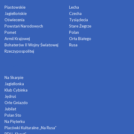
Piastowskie
Lecha
Jagiellońskie
Czecha
Oświecenia
Tysiąclecia
Powstań Narodowych
Stare Żegrze
Pomet
Polan
Armii Krajowej
Orła Białego
Bohaterów II Wojny Światowej
Rusa
Rzeczypospolitej
DOMY KULTURY
Na Skarpie
Jagiellonka
Klub Cybinka
Jędruś
Orle Gniazdo
Jubilat
Polan Sto
Na Pięterku
Placówki Kulturalne „Na Rusa”
RDH „Skaut”