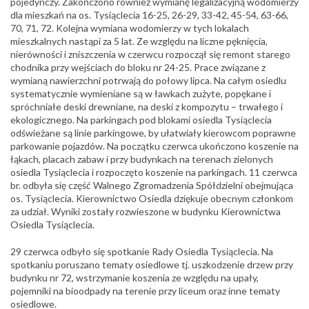
pojedynczy. Zakończono również wymianę legalizacyjną wodomierzy
dla mieszkań na os. Tysiąclecia 16-25, 26-29, 33-42, 45-54, 63-66,
70, 71, 72. Kolejna wymiana wodomierzy w tych lokalach
mieszkalnych nastąpi za 5 lat. Ze względu na liczne pęknięcia,
nierówności i zniszczenia w czerwcu rozpoczął się remont starego
chodnika przy wejściach do bloku nr 24-25. Prace związane z
wymianą nawierzchni potrwają do połowy lipca. Na całym osiedlu
systematycznie wymieniane są w ławkach zużyte, popękane i
spróchniałe deski drewniane, na deski z kompozytu – trwałego i
ekologicznego. Na parkingach pod blokami osiedla Tysiąclecia
odświeżane są linie parkingowe, by ułatwiały kierowcom poprawne
parkowanie pojazdów. Na początku czerwca ukończono koszenie na
łąkach, placach zabaw i przy budynkach na terenach zielonych
osiedla Tysiąclecia i rozpoczęto koszenie na parkingach. 11 czerwca
br. odbyła się część Walnego Zgromadzenia Spółdzielni obejmująca
os. Tysiąclecia. Kierownictwo Osiedla dziękuje obecnym członkom
za udział. Wyniki zostały rozwieszone w budynku Kierownictwa
Osiedla Tysiąclecia.
29 czerwca odbyło się spotkanie Rady Osiedla Tysiąclecia. Na
spotkaniu poruszano tematy osiedlowe tj. uszkodzenie drzew przy
budynku nr 72, wstrzymanie koszenia ze względu na upały,
pojemniki na bioodpady na terenie przy liceum oraz inne tematy
osiedlowe.