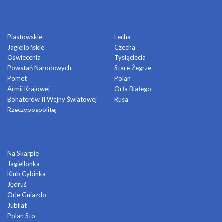
OSIEDLA
Piastowskie
Lecha
Jagiellońskie
Czecha
Oświecenia
Tysiąclecia
Powstań Narodowych
Stare Żegrze
Pomet
Polan
Armii Krajowej
Orła Białego
Bohaterów II Wojny Światowej
Rusa
Rzeczypospolitej
DOMY KULTURY
Na Skarpie
Jagiellonka
Klub Cybinka
Jędruś
Orle Gniazdo
Jubilat
Polan Sto