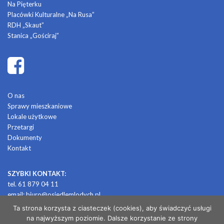
Na Pięterku
Placówki Kulturalne „Na Rusa”
RDH „Skaut”
Stanica „Gościraj”
O nas
Sprawy mieszkaniowe
Lokale użytkowe
Przetargi
Dokumenty
Kontakt
SZYBKI KONTAKT:
tel. 61 879 04 11
email:
biuro@osiedlemlodych.pl
Ta strona korzysta z ciasteczek (cookies), aby świadczyć usługi
na najwyższym poziomie. Dalsze korzystanie ze strony