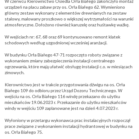
W czerwcu Kierownictwo Osiedla Orła Białego zakończyło montaż
urządzeń na placu zabaw przy os. Orła Białego 62. Wymieniono
główny zestaw wykonany z elementów drewnianych na zestaw
stalowy, malowany proszkowo o większej wytrzymałości na warunki
atmosferyczne. Dołożono również karuzelę oraz huśtawkę ważkę.
W wejściach nr: 67, 68 oraz 69 kontynuowano remont klatek
schodowych według uzgodnionej wcześniej aranżacji.
W budynku Orła Białego 47-71 rozpoczęto roboty związane z
wykonaniem zmiany zabezpieczenia instalacji centralnego
ogrzewania, które mają ułatwić obsługę instalacji c.o. w miesiącach
zimowych.
Kierownictwo jest w trakcie przygotowania dźwigu na os. Orła
Białego 109 do odbioru przez Urząd Dozoru Technicznego. W
wejściu na os. Orła Białego 116 windę przekazano do użytku
mieszkańców 19.06.2023 r. Przekazanie do użytku mieszkańców
windy w wejściu 109 zaplanowane jest na dzień 4.07.2023 r.
Wyłoniony w przetargu wykonawca prac instalacyjnych rozpoczął
prace związane z wykonaniem instalacji hydrantowej w budynku na
os. Orła Białego 75.