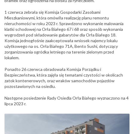
bramek oraz ogrodzenia na boisku za ryneczkiem.
1 czerwca zebrała się Komisja Gospodarki Zasobami
Mieszkaniowymi, która omówiła realizację planu remontu
nieruchomości w roku 2023 r. Sprawdzono wykonanie malowania
klatki schodowej na Orła Białego 67 i 68 oraz sposób wykonania
wygrodzeń pod składowanie gabarytów dla Orła Białego 18.
Komisja jednogłośnie zaakceptowała wniosek najemcy lokalu
użytkowego na os. Orła Białego 71A, Bento Sushi, dotyczący
zorganizowania ogródka letniego na terenie zielonym przed
lokalem.
Ponadto 26 czerwca obradowała Komisja Porządku i
Bezpieczeństwa, która zajęła się tematami czystości w okolicach
zatok kontenerowych, oraz wraków samochodów pojazdów
pozostawionych na osiedlu.
Następne posiedzenie Rady Osiedla Orła Białego wyznaczono na 4
lipca 2023 r.