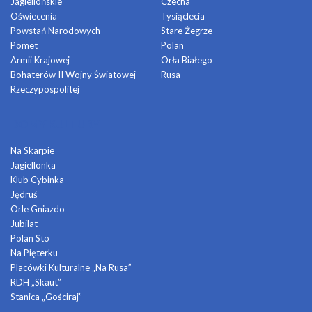
Jagiellońskie
Czecha
Oświecenia
Tysiąclecia
Powstań Narodowych
Stare Żegrze
Pomet
Polan
Armii Krajowej
Orła Białego
Bohaterów II Wojny Światowej
Rusa
Rzeczypospolitej
DOMY KULTURY
Na Skarpie
Jagiellonka
Klub Cybinka
Jędruś
Orle Gniazdo
Jubilat
Polan Sto
Na Pięterku
Placówki Kulturalne „Na Rusa”
RDH „Skaut”
Stanica „Gościraj”