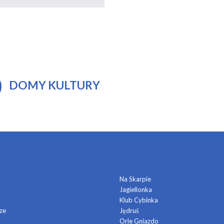
DOMY KULTURY
DOMY KULTURY
Na Skarpie
Jagiellonka
a
Klub Cybinka
ze
Jędruś
Orle Gniazdo