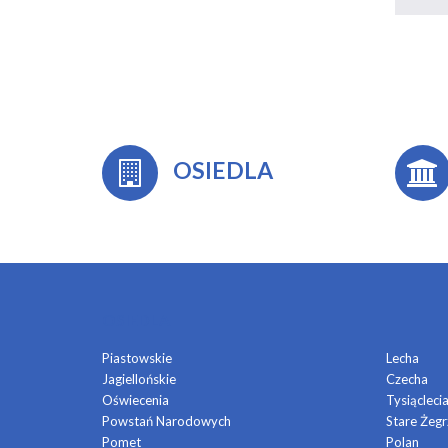
OSIEDLA
OSIEDLA
Piastowskie
Lecha
Jagiellońskie
Czecha
Oświecenia
Tysiącleci
Powstań Narodowych
Stare Żegr
Pomet
Polan