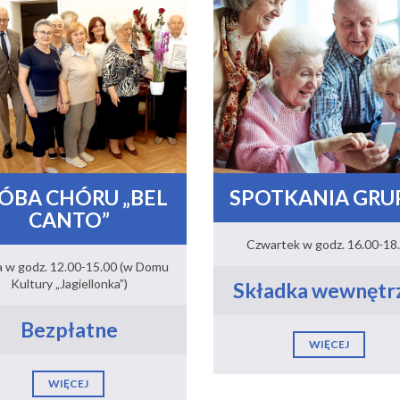
ÓBA CHÓRU „BEL
SPOTKANIA GRUP
CANTO”
Czwartek w godz. 16.00-18
a w godz. 12.00-15.00 (w Domu
Kultury „Jagiellonka”)
Składka wewnętr
Bezpłatne
WIĘCEJ
WIĘCEJ