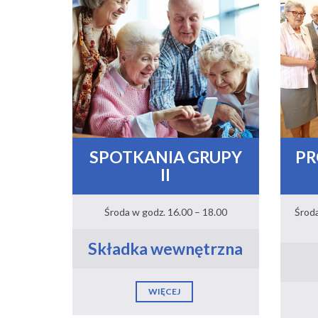
SPOTKANIA GRUPY
PR
II
Środa w godz. 16.00 – 18.00
Środ
Składka wewnętrzna
WIĘCEJ