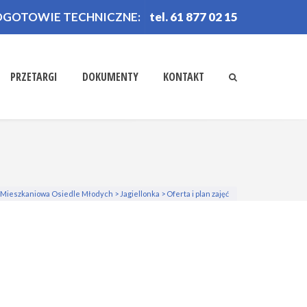
OGOTOWIE TECHNICZNE:
tel. 61 877 02 15
PRZETARGI
DOKUMENTY
KONTAKT
a Mieszkaniowa Osiedle Młodych
>
Jagiellonka
>
Oferta i plan zajęć