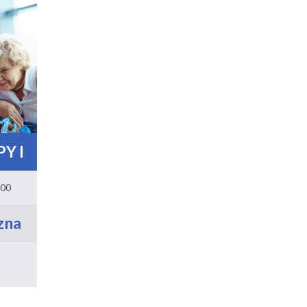
Y I
.00
zna