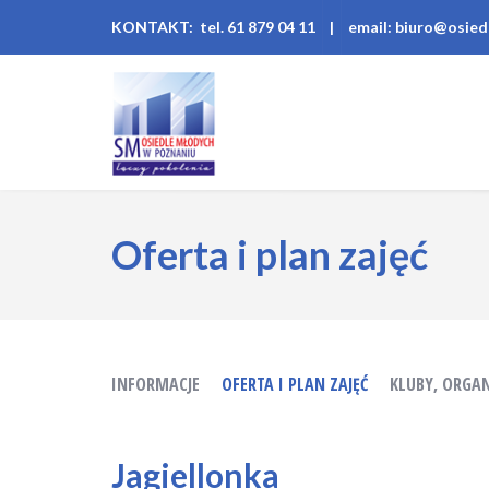
KONTAKT: tel. 61 879 04 11
|
email: biuro@osied
Oferta i plan zajęć
INFORMACJE
OFERTA I PLAN ZAJĘĆ
KLUBY, ORGA
Jagiellonka