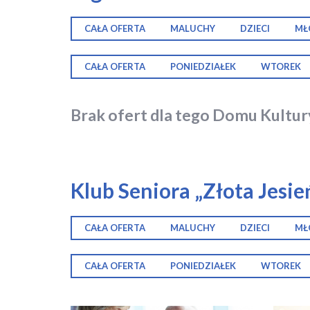
CAŁA OFERTA
MALUCHY
DZIECI
MŁ
CAŁA OFERTA
PONIEDZIAŁEK
WTOREK
Brak ofert dla tego Domu Kultur
Klub Seniora „Złota Jesie
CAŁA OFERTA
MALUCHY
DZIECI
MŁ
CAŁA OFERTA
PONIEDZIAŁEK
WTOREK