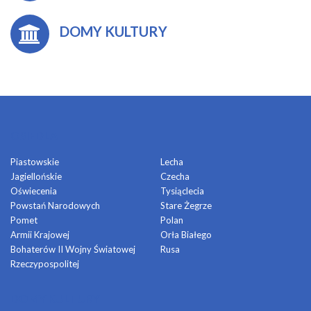
DOMY KULTURY
OSIEDLA
Piastowskie
Lecha
Jagiellońskie
Czecha
Oświecenia
Tysiąclecia
Powstań Narodowych
Stare Żegrze
Pomet
Polan
Armii Krajowej
Orła Białego
Bohaterów II Wojny Światowej
Rusa
Rzeczypospolitej
DOMY KULTURY