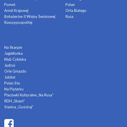
Pomet
Polan
Armii Krajowej
Orła Białego
Bohaterów II Wojny Światowej
Rusa
Rzeczypospolitej
DOMY KULTURY
Na Skarpie
Jagiellonka
Klub Cybinka
Jędruś
Orle Gniazdo
Jubilat
Polan Sto
Na Pięterku
Placówki Kulturalne „Na Rusa”
RDH „Skaut”
Stanica „Gościraj”