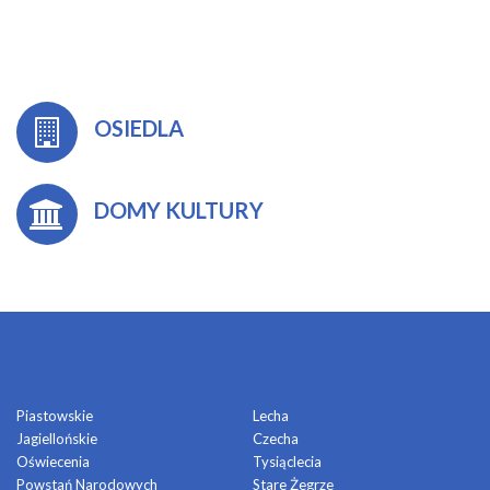
OSIEDLA
DOMY KULTURY
OSIEDLA
Piastowskie
Lecha
Jagiellońskie
Czecha
Oświecenia
Tysiąclecia
Powstań Narodowych
Stare Żegrze