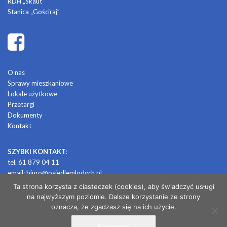
RDH „Skaut”
Stanica „Gościraj”
O nas
Sprawy mieszkaniowe
Lokale użytkowe
Przetargi
Dokumenty
Kontakt
SZYBKI KONTAKT:
tel. 61 879 04 11
email:
biuro@osiedlemlodych.pl
Ta strona korzysta z ciasteczek (cookies), aby świadczyć usługi
na najwyższym poziomie. Dalsze korzystanie ze strony
© 2026 OSIEDLE MŁODYCH
oznacza, że zgadzasz się na ich użycie.
Rozumiem