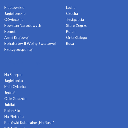
Piastowskie
Lecha
Jagiellońskie
Czecha
Oświecenia
Tysiąclecia
Powstań Narodowych
Stare Żegrze
Pomet
Polan
Armii Krajowej
Orła Białego
Bohaterów II Wojny Światowej
Rusa
Rzeczypospolitej
DOMY KULTURY
Na Skarpie
Jagiellonka
Klub Cybinka
Jędruś
Orle Gniazdo
Jubilat
Polan Sto
Na Pięterku
Placówki Kulturalne „Na Rusa”