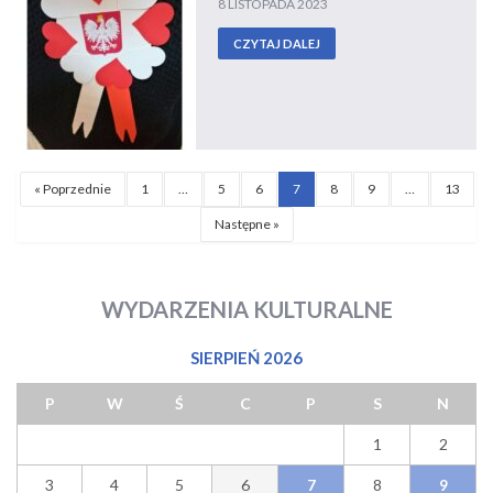
8 LISTOPADA 2023
CZYTAJ DALEJ
« Poprzednie
1
…
5
6
7
8
9
…
13
Następne »
WYDARZENIA KULTURALNE
SIERPIEŃ 2026
P
W
Ś
C
P
S
N
1
2
3
4
5
6
8
7
9