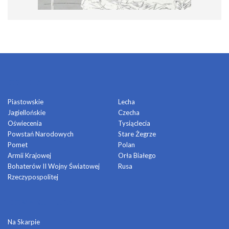
OSIEDLA
Piastowskie
Lecha
Jagiellońskie
Czecha
Oświecenia
Tysiąclecia
Powstań Narodowych
Stare Żegrze
Pomet
Polan
Armii Krajowej
Orła Białego
Bohaterów II Wojny Światowej
Rusa
Rzeczypospolitej
DOMY KULTURY
Na Skarpie