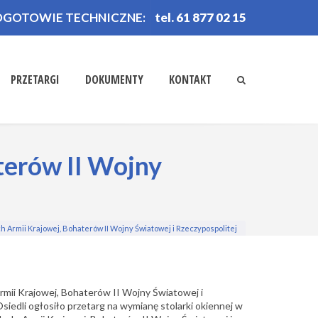
OGOTOWIE TECHNICZNE:
tel. 61 877 02 15
PRZETARGI
DOKUMENTY
KONTAKT
terów II Wojny
h Armii Krajowej, Bohaterów II Wojny Światowej i Rzeczypospolitej
Armii Krajowej, Bohaterów II Wojny Światowej i
iedli ogłosiło przetarg na wymianę stolarki okiennej w