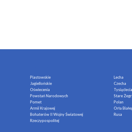
OSIEDLA
Piastowskie
Lecha
Jagiellońskie
Czecha
Oświecenia
Tysiącleci
Powstań Narodowych
Stare Żegr
Pomet
Polan
Armii Krajowej
Orła Białe
Bohaterów II Wojny Światowej
Rusa
Rzeczypospolitej