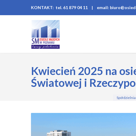
KONTAKT: tel. 61 879 04 11
|
email: biuro@osied
Kwiecień 2025 na osi
Światowej i Rzeczypo
Spółdzielni