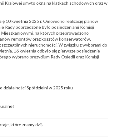
mii Krajowej umyto okna na klatkach schodowych oraz w
się 10 kwietnia 2025 r. Omówiono realizację planów
nie Rady poprzedzone było posiedzeniami Komisji
i Mieszkaniowymi, na których przeprowadzono
planów remontów oraz kosztów konserwatorów,
oszczególnych nieruchomości. W związku z wyborami do
kwietnia, 16 kwietnia odbyło się pierwsze posiedzenie
órego wybrano prezydium Rady Osiedli oraz Komisji
o działalności Spółdzielni w 2025 roku
uralne!
taje, które znamy dziś