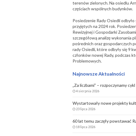
terenów zielonych. Na osiedlu Ar
częściach wspólnych budynków.
Posiedzenie Rady Osiedli odbyło 
przyjętych na 2024 rok. Posiedze
Rewizyjnej i Gospodarki Zasobam
szczegółową analizę wykonania 
pośrednich oraz gospodarczych p
rady Osiedli, które odbyły się 9 
członków nowej Rady, podczas kt
Problemowych.
Najnowsze Aktualności
„Za liczbami” – rozpoczynamy cykl 
4 sierpnia 2026
Wystartowały nowe projekty kult
23 lipca 2026
60 lat temu zaczęły powstawać Ra
18 lipca 2026