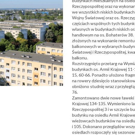
budynkach mieszkalnych na osiedl
Rzeczypospolitej oraz na wykonanie
we wszystkich niskich budynkach 
Wojny Światowej oraz os. Rzeczypo
częściach wspólnych tych budynkó
własnych w budynkach niskich or
handlowym na os. Bohaterów 38. 
złożonych na wykonanie remontu 
balkonowych w wybranych budynka
Światowej i Rzeczypospolitej, kw
balkonu.
Rozstrzygnięto przetarg na Wymi
budynkach os. Armii Krajowej 11-
15, 60-66. Ponadto ułożono fragm
na rowery dziesięcio stanowiskow
obniżono studnię wraz z przyległ
76.
Zamontowano dwie nowe ławeki wr
Krajowej 134-135. Wymieniono la
Rzeczypospolitej 3 i w szczycie b
budynku na osiedlu Armii Krajowe
wieżowcach budynków na osiedlu R
i 105. Dokonano przeglądów wszy
osiedlach rozpoczęły się sezonow