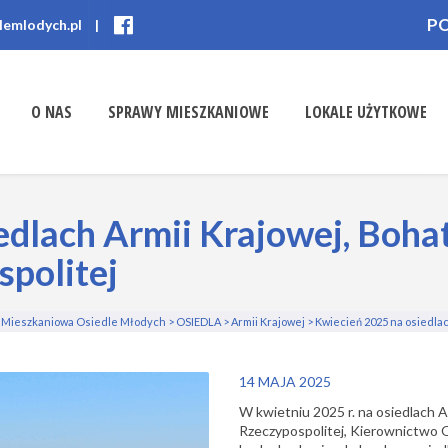
P
lemlodych.pl
|
O NAS
SPRAWY MIESZKANIOWE
LOKALE UŻYTKOWE
edlach Armii Krajowej, Boha
spolitej
a Mieszkaniowa Osiedle Młodych
>
OSIEDLA
>
Armii Krajowej
>
Kwiecień 2025 na osiedlac
14 MAJA 2025
W kwietniu 2025 r. na osiedlach 
Rzeczypospolitej,
Kierownictwo Os