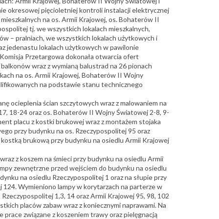
ach: Armii Krajowej, Bohaterów II Wojny Światowej i
 okresowej pięcioletniej kontroli instalacji elektrycznej
mieszkalnych na os. Armii Krajowej, os. Bohaterów II
spolitej tj. we wszystkich lokalach mieszkalnych,
w – pralniach, we wszystkich lokalach użytkowych i
az jedenastu lokalach użytkowych w pawilonie
Komisja Przetargowa dokonała otwarcia ofert
balkonów wraz z wymianą balustrad na 26 pionach
ch na os. Armii Krajowej, Bohaterów II Wojny
alifikowanych na podstawie stanu technicznego
anę ocieplenia ścian szczytowych wraz z malowaniem na
17, 18-24 oraz os. Bohaterów II Wojny Światowej 2-8, 9-
ent placu z kostki brukowej wraz z montażem stojaka
ego przy budynku na os. Rzeczypospolitej 95 oraz
ą kostką brukową przy budynku na osiedlu Armii Krajowej
az z koszem na śmieci przy budynku na osiedlu Armii
mpy zewnętrzne przed wejściem do budynku na osiedlu
udynku na osiedlu Rzeczypospolitej 1 oraz na słupie przy
j 124. Wymieniono lampy w korytarzach na parterze w
zeczypospolitej 1,3, 14 oraz Armii Krajowej 95, 98, 102
stkich placów zabaw wraz z koniecznymi naprawami. Na
e prace związane z koszeniem trawy oraz pielęgnacją