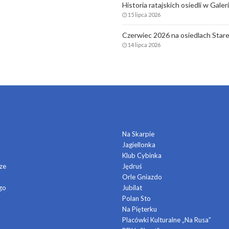
Historia ratajskich osiedli w Gale
15 lipca 2026
Czerwiec 2026 na osiedlach Stare
14 lipca 2026
DOMY KULTURY
Na Skarpie
Jagiellonka
a
Klub Cybinka
ze
Jędruś
Orle Gniazdo
go
Jubilat
Polan Sto
Na Pięterku
Placówki Kulturalne „Na Rusa”