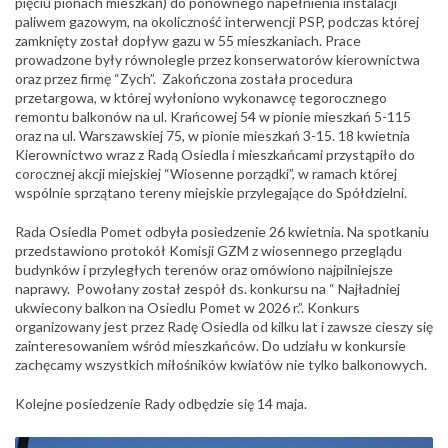
pięciu pionach mieszkań) do ponownego napełnienia instalacji
paliwem gazowym, na okoliczność interwencji PSP, podczas której
zamknięty został dopływ gazu w 55 mieszkaniach. Prace
prowadzone były równolegle przez konserwatorów kierownictwa
oraz przez firmę “Zych”. Zakończona została procedura
przetargowa, w której wyłoniono wykonawcę tegorocznego
remontu balkonów na ul. Krańcowej 54 w pionie mieszkań 5-115
oraz na ul. Warszawskiej 75, w pionie mieszkań 3-15. 18 kwietnia
Kierownictwo wraz z Radą Osiedla i mieszkańcami przystąpiło do
corocznej akcji miejskiej “Wiosenne porządki”, w ramach której
wspólnie sprzątano tereny miejskie przylegające do Spółdzielni.
Rada Osiedla Pomet odbyła posiedzenie 26 kwietnia. Na spotkaniu
przedstawiono protokół Komisji GZM z wiosennego przeglądu
budynków i przyległych terenów oraz omówiono najpilniejsze
naprawy. Powołany został zespół ds. konkursu na “ Najładniej
ukwiecony balkon na Osiedlu Pomet w 2026 r.”. Konkurs
organizowany jest przez Radę Osiedla od kilku lat i zawsze cieszy się
zainteresowaniem wśród mieszkańców. Do udziału w konkursie
zachęcamy wszystkich miłośników kwiatów nie tylko balkonowych.
Kolejne posiedzenie Rady odbędzie się 14 maja.