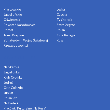
Piastowskie
Lecha
Jagiellońskie
Czecha
Oświecenia
Tysiąclecia
Powstań Narodowych
Stare Żegrze
Pomet
Polan
Armii Krajowej
Orła Białego
Bohaterów II Wojny Światowej
Rusa
Rzeczypospolitej
DOMY KULTURY
Na Skarpie
Jagiellonka
Klub Cybinka
Jędruś
Orle Gniazdo
Jubilat
Polan Sto
Na Pięterku
Placówki Kulturalne „Na Rusa”