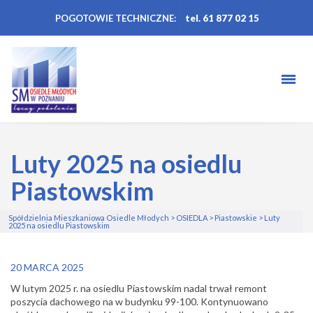
POGOTOWIE TECHNICZNE:
tel. 61 877 02 15
Luty 2025 na osiedlu
Piastowskim
Spółdzielnia Mieszkaniowa Osiedle Młodych
>
OSIEDLA
>
Piastowskie
>
Luty
2025 na osiedlu Piastowskim
20 MARCA 2025
W lutym 2025 r. na osiedlu Piastowskim
nadal trwał remont
poszycia dachowego na w budynku 99-100. Kontynuowano