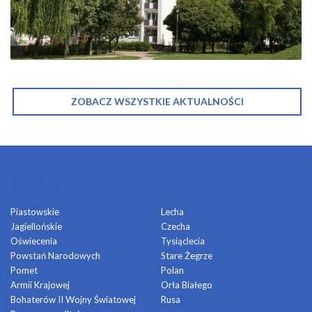
ZOBACZ WSZYSTKIE AKTUALNOŚCI
OSIEDLA
Piastowskie
Lecha
Jagiellońskie
Czecha
Oświecenia
Tysiąclecia
Powstań Narodowych
Stare Żegrze
Pomet
Polan
Armii Krajowej
Orła Białego
Bohaterów II Wojny Światowej
Rusa