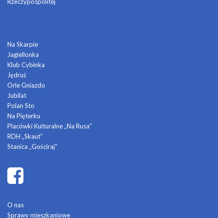
Rzeczypospolitej
DOMY KULTURY
Na Skarpie
Jagiellonka
Klub Cybinka
Jędruś
Orle Gniazdo
Jubilat
Polan Sto
Na Pięterku
Placówki Kulturalne „Na Rusa”
RDH „Skaut”
Stanica „Gościraj”
O nas
Sprawy mieszkaniowe