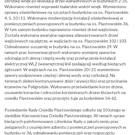
obróbkę wnęk po likwidacji drzwi wahadłowych w budynkach 2-35.
Wykonano również wyprawki malarskie wokół wnęk. Wymieniono
oprawy oświetleniowe na szczytach budynków na os. Piastowskim
4, 5, 10 i 11. Wykonano modernizację instalacji oświetleniowej w
pomieszczeniach powsypowych w budynku na os. Piastowskim 36.
W tym samym budynku naprawiono również drzwi wejściowe.
Została wykonana awaryjna naprawa zdewastowanych drzwi
wejściowych na piętrze, w wejściach na os. Piastowskim 102 i 103.
Odmalowano suszarnię w budynku na os. Piastowskim 29. W
ramach prac konserwacyjnych wykonano wymianę zaworów
odcinających zimną i ciepłą wodę oraz przełączenia instalacji
elektrycznej WLZ (wewnętrznej linii zasilającej) według bieżących
zgłosz
eń.
W wejściach na os. Piastowskim 20 i 21 wymieniono
zawory podpionowe ciepłej i zimnej wody oraz cyrkulacji.
Na
terenach zieleni kontynuowano zbiór i wywóz liści oraz przycinanie
krzewów na Poligrodzie. Wykonano prześwietlanie koron drzew,
usuwanie konarów i odrostów korzeniowych drzew liściastych na
osiedlu Piastowskim oraz przycięto tuje za budynkiem 56-62.
Posiedzenie Rady Osiedla Piastowskiego odbyło się 10 lutego w
siedzibie Kierownictwa Osiedla Piastowskiego.
W ramach spraw
bieżących poinformowano członków Rady o zakończeniu prac
związanych z usunięciem azbestu z pomieszczeń powsypowych w
budynku nr 36, odmalowaniu pomieszczeń oraz rozpoczęciu