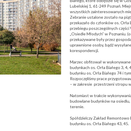
Białego, które odbędzie się w Gosp
Lubelskiej 1, 61-249 Poznań. Mie
wszystkich zainteresowanych mies
Zebranie ustalone zostało na pią
przekazało do członków os. Orła 
przebiegu poszczególnych części
„Osiedle Młodych” w Poznaniu. (o
przekazywane były przez gospoda
uprawnione osoby, bądź wysyłane
korespondencji.
Marzec obfitował w wykonywane
budynkach os. Orła Białego 3, 4,
budynku os. Orła Białego 74 i ty
Rozpoczęliśmy prace przygotowaw
– w zakresie przestrzeni stropu
Natomiast w trakcie wykonywania s
budowlane budynków na osiedlu, a
terenie.
Spółdzielczy Zakład Remontowo 
budynku os. Orła Białego 43, 45.