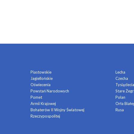
OSIEDLA
Piastowskie
Lecha
Jagiellońskie
Czecha
Oświecenia
Tysiącleci
Powstań Narodowych
Stare Żegr
Pomet
Polan
Armii Krajowej
Orła Białe
Bohaterów II Wojny Światowej
Rusa
Rzeczypospolitej