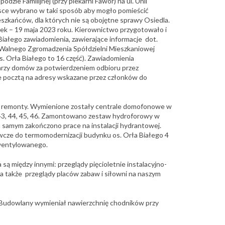
odzie Familijnej (przy piekarni Fawor) na ul. Unii
jsce wybrano w taki sposób aby mogło pomieścić
zkańców, dla których nie są obojętne sprawy Osiedla.
tek – 19 maja 2023 roku. Kierownictwo przygotowało i
Białego zawiadomienia, zawierające informacje dot.
 Walnego Zgromadzenia Spółdzielni Mieszkaniowej
s. Orła Białego to 16 część). Zawiadomienia
rzy domów za potwierdzeniem odbioru przez
 pocztą na adresy wskazane przez członków do
 remonty. Wymienione zostały centrale domofonowe w
 43, 44, 45, 46. Zamontowano zestaw hydroforowy w
m samym zakończono prace na instalacji hydrantowej.
cze do termomodernizacji budynku os. Orła Białego 4
 wentylowanego.
ą między innymi: przeglądy pięcioletnie instalacyjno-
 także przeglądy placów zabaw i siłowni na naszym
Budowlany wymieniał nawierzchnię chodników przy