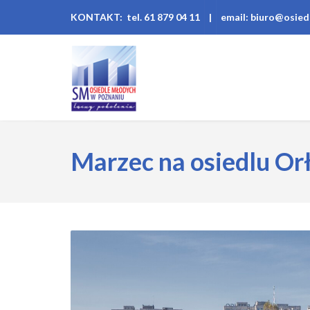
KONTAKT: tel. 61 879 04 11
|
email: biuro@osied
Marzec na osiedlu Or