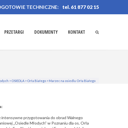
OGOTOWIE TECHNICZNE:
tel. 61 877 02 15
PRZETARGI
DOKUMENTY
KONTAKT
łodych
>
OSIEDLA
>
Orła Białego
>
Marzec na osiedlu Orła Białego
a:
ię intensywne przygotowania do obrad Walnego
niowej „Osiedle Młodych” w Poznaniu dla os. Orła