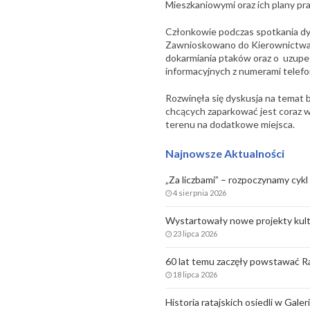
Mieszkaniowymi oraz ich plany pra
Członkowie podczas spotkania dy
Zawnioskowano do Kierownictwa Os
dokarmiania ptaków oraz o uzupe
informacyjnych z numerami telef
Rozwinęła się dyskusja na temat 
chcących zaparkować jest coraz 
terenu na dodatkowe miejsca.
Najnowsze Aktualności
„Za liczbami” – rozpoczynamy cykl 
4 sierpnia 2026
Wystartowały nowe projekty kult
23 lipca 2026
60 lat temu zaczęły powstawać Ra
18 lipca 2026
Historia ratajskich osiedli w Gale