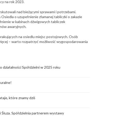
cy na rok 2023.
skutowali nad bieżącymi sprawami i potrzebami.
iedla o uzupełnienie złamanej tabliczki o zakazie
łnienie w kabinach dźwigowych tabliczek
onów awaryjnych.
brakujących na osiedlu miejsc postojowych. Osób
więcej – warto rozpatrzyć możliwość wygospodarowania
o działalności Spółdzielni w 2025 roku
uralne!
taje, które znamy dziś
rii Śluza. Spółdzielnia partnerem wystawy