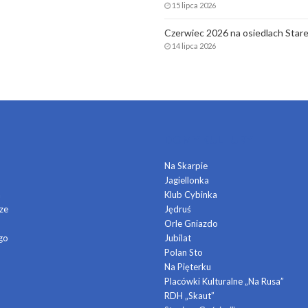
15 lipca 2026
Czerwiec 2026 na osiedlach Stare
14 lipca 2026
DOMY KULTURY
Na Skarpie
Jagiellonka
a
Klub Cybinka
ze
Jędruś
Orle Gniazdo
go
Jubilat
Polan Sto
Na Pięterku
Placówki Kulturalne „Na Rusa”
RDH „Skaut”