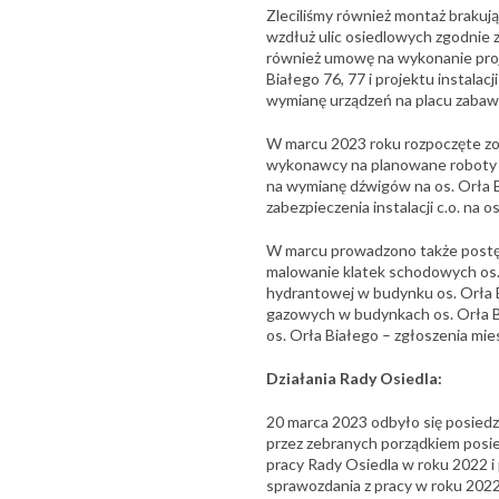
Zleciliśmy również montaż brak
wzdłuż ulic osiedlowych zgodnie z
również umowę na wykonanie proje
Białego 76, 77 i projektu instalacj
wymianę urządzeń na placu zabaw 
W marcu 2023 roku rozpoczęte zo
wykonawcy na planowane roboty r
na wymianę dźwigów na os. Orła 
zabezpieczenia instalacji c.o. n
W marcu prowadzono także postę
malowanie klatek schodowych os. O
hydrantowej w budynku os. Orła 
gazowych w budynkach os. Orła 
os. Orła Białego – zgłoszenia mi
Działania Rady Osiedla:
20 marca 2023 odbyło się posied
przez zebranych porządkiem posie
pracy Rady Osiedla w roku 2022 i 
sprawozdania z pracy w roku 2022