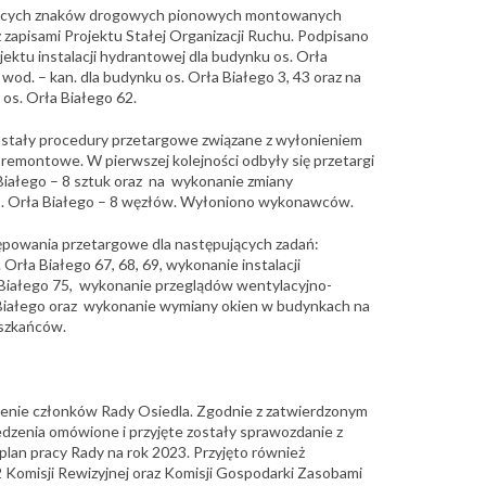
ujących znaków drogowych pionowych montowanych
 zapisami Projektu Stałej Organizacji Ruchu. Podpisano
ktu instalacji hydrantowej dla budynku os. Orła
i wod. – kan. dla budynku os. Orła Białego 3, 43 oraz na
os. Orła Białego 62.
stały procedury przetargowe związane z wyłonieniem
emontowe. W pierwszej kolejności odbyły się przetargi
Białego – 8 sztuk oraz na wykonanie zmiany
a os. Orła Białego – 8 węzłów. Wyłoniono wykonawców.
powania przetargowe dla następujących zadań:
rła Białego 67, 68, 69, wykonanie instalacji
Białego 75, wykonanie przeglądów wentylacyjno-
Białego oraz wykonanie wymiany okien w budynkach na
eszkańców.
zenie członków Rady Osiedla. Zgodnie z zatwierdzonym
dzenia omówione i przyjęte zostały sprawozdanie z
plan pracy Rady na rok 2023. Przyjęto również
 Komisji Rewizyjnej oraz Komisji Gospodarki Zasobami