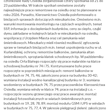
członkowie Rady Osiedla zorganizowali cztery spotkania od 21 do
23 października. W trakcie spotkań omówione zostały
najważniejsze prace remontowe na osiedlu oraz te planowane w
roku 2026. Ponadto, Kierownictwo Osiedla poinformowało o
bieżących sprawach dotyczących mieszkańców. Omówiono m.in.
warunki montowania monitoringu na częściach wspólnych, temat
SSP, informacje o dociepleniach budynków, ceny za ciepło, czujki
dymu zakładane w kolejnych latach w mieszkaniach na osiedlu,
współpracę z Urzędem Miasta oraz cel zamykania wiat
śmietnikowych. Mieszkańcy mieli również możliwość zgłoszenia
spraw w tematach bieżących m.in. temat uspokojenia ruchu w ul.
Kurlandzkiej, ochrony, remontów balkonów, zamykania altan
śmietnikowych, sprzątania klatek schodowych itp. W paźdz
ierniku
na osiedlu Orła Białego rozpoczęły się prace malarskie na klatce
schodowej budynku nr 74 i 75. Kontynuowane byłe prace
rozpoczęte w poprzednich miesiącach:
remont balkonów w
budynkach nr 74, 75, 46, zakończono prace na budynku 30-42;
wymiana instalacji wodno-kanalizacyjnej budynku nr 3; wymiana
wodomierzy w budynkach 74, 75 przez pracowników Kierownictwa
Osiedla; wymiana windy w klatce 74; prace na instalacji c.o. –
rozpoczęcie sezonu grzewczego oraz prace awaryjne; montaż
instalacji fotowoltaicznych w wiatach śmietnikowych przy
budynkach nr 19, 28, 78, 89; montaż modułu GSM i UPS w windach
w budynkach nr 75, 77, 4.
W zakresie pielęgnacji zieleni: z
akończono