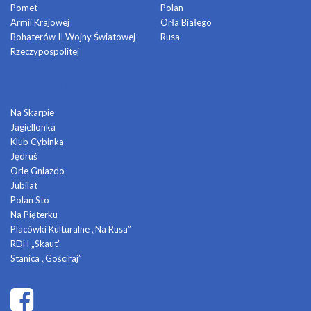
Pomet
Polan
Armii Krajowej
Orła Białego
Bohaterów II Wojny Światowej
Rusa
Rzeczypospolitej
DOMY KULTURY
Na Skarpie
Jagiellonka
Klub Cybinka
Jędruś
Orle Gniazdo
Jubilat
Polan Sto
Na Pięterku
Placówki Kulturalne „Na Rusa”
RDH „Skaut”
Stanica „Gościraj”