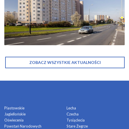
ZOBACZ WSZYSTKIE AKTUALNOŚCI
OSIEDLA
Piastowskie
Lecha
Jagiellońskie
Czecha
Oświecenia
Tysiąclecia
Powstań Narodowych
Stare Żegrze