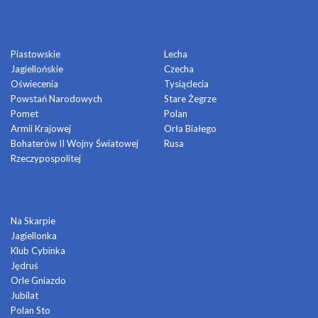
OSIEDLA
Piastowskie
Lecha
Jagiellońskie
Czecha
Oświecenia
Tysiąclecia
Powstań Narodowych
Stare Żegrze
Pomet
Polan
Armii Krajowej
Orła Białego
Bohaterów II Wojny Światowej
Rusa
Rzeczypospolitej
DOMY KULTURY
Na Skarpie
Jagiellonka
Klub Cybinka
Jędruś
Orle Gniazdo
Jubilat
Polan Sto