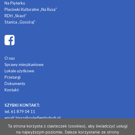
Na Pięterku
Placówki Kulturalne „Na Rusa”
RDH „Skaut”
Stanica „Gościraj”
O nas
Sprawy mieszkaniowe
Lokale użytkowe
Przetargi
Dokumenty
Kontakt
SZYBKI KONTAKT:
tel. 61 879 04 11
email:
biuro@osiedlemlodych.pl
Ta strona korzysta z ciasteczek (cookies), aby świadczyć usługi
na najwyższym poziomie. Dalsze korzystanie ze strony