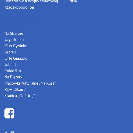
Bohaterów II Wojny Światowej
Rusa
Rzeczypospolitej
DOMY KULTURY
Na Skarpie
Jagiellonka
Klub Cybinka
Jędruś
Orle Gniazdo
Jubilat
Polan Sto
Na Pięterku
Placówki Kulturalne „Na Rusa”
RDH „Skaut”
Stanica „Gościraj”
O nas