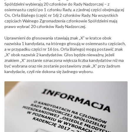
Spółdzielni wybierają 20 członków do Rady Nadzorczej – z
osiemnastu części po 1 członku Rady, a z jednej części obejmującej
Os. Orła Białego (część nr 16) 2 członków Rady. Na wszystkich
częściach Walnego Zgromadzenia członkowie Spółdzielni mają
prawo wybrać 20 członków Rady Nadzorczej.
Uprawnieni do głosowania stawiają znak „X” w kratce obok
nazwiska 1 kandydata, na którego głosują w osiemnastu częściach,
a w przypadku części nr 16 (os. Orła Białego) mogą postawić znak
„X” obok nazwisk 2 kandydatów. Głos będzie nieważny, jeżeli
znakiem „X” zostanie oznaczona większa liczba kandydatów niż ma
być wybrana oraz nie zostanie postawiony znak „X” przy żadnym
kandydacie, czyli nie dokona się żadnego wyboru.