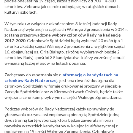
podzielone jest na 19 części, każda z nich liczy od 700 – 4 300
członków. Zebrania jak co roku odbędą się w ratajskich domach
kultury i szkołach.
W tym roku w związku z zakończeniem 3-letniej kadencji Rady
Nadzorczej wybranej na częściach Walnego Zgromadzenia w 2014 r.,
zostaną przeprowadzone
wybory członków Rady na kadencję
2017-2020
. Członkowie Spółdzielni będą wybierać 20 osób (po 1
członku z każdej części Walnego Zgromadzenia z wyjątkiem części
16. obejmującej os. Orła Białego, z której wybieranych będzie 2
członków Rady) spośród 39 kandydatów, którzy wcześniej zebrali
wymaganą liczbę głosów na listach poparcia.
Zachęcamy do zapoznania się z
Informacją o kandydatach na
członków Rady Nadzorczej
, jest ona również dostępna dla
członków Spółdzielni w formie drukowanej broszury w siedzibie
Zarządu Spółdzielni oraz w Kierownictwach Osiedli, będzie także
wręczana członkom przybyłym na części Walnego Zgromadzenia.
Podczas wyborów do Rady Nadzorczej każdy uprawniony do
głosowania otrzyma ostemplowaną pieczęcią Spółdzielni jedną
dwustronną kartę wyborczą, która będzie zawierała imiona i
nazwiska wszystkich kandydatów w kolejności alfabetycznej z
podziałem na 19 części Walnego Zgromadzenia. Członkowie