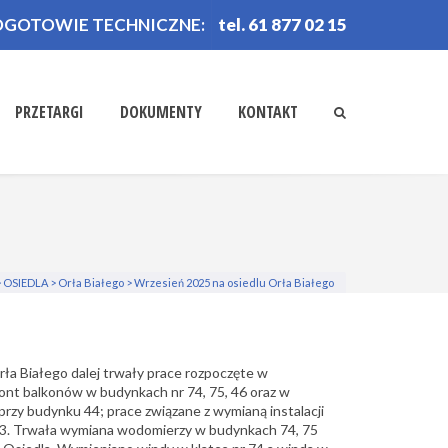
OGOTOWIE TECHNICZNE:
tel. 61 877 02 15
PRZETARGI
DOKUMENTY
KONTAKT
>
OSIEDLA
>
Orła Białego
>
Wrzesień 2025 na osiedlu Orła Białego
rła Białego
dalej trwały prace rozpoczęte w
ont balkonów w budynkach nr 74, 75, 46 oraz w
przy budynku 44; prace związane z wymianą instalacji
 3. Trwała wymiana wodomierzy w budynkach 74, 75