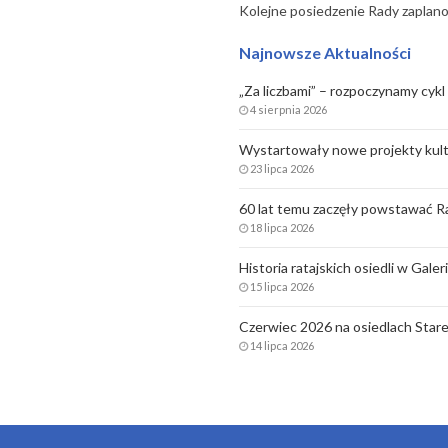
Kolejne posiedzenie Rady zaplanow
Najnowsze Aktualności
„Za liczbami” – rozpoczynamy cykl 
4 sierpnia 2026
Wystartowały nowe projekty kult
23 lipca 2026
60 lat temu zaczęły powstawać Ra
18 lipca 2026
Historia ratajskich osiedli w Gale
15 lipca 2026
Czerwiec 2026 na osiedlach Stare
14 lipca 2026