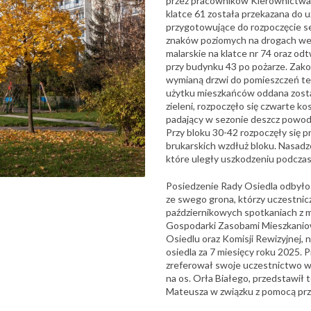
przez pracowników Kierownictwa 
klatce 61 została przekazana do u
przygotowujące do rozpoczęcie s
znaków poziomych na drogach we
malarskie na klatce nr 74 oraz od
przy budynku 43 po pożarze. Zako
wymianą drzwi do pomieszczeń tec
użytku mieszkańców oddana został
zieleni, rozpoczęło się czwarte k
padający w sezonie deszcz powodu
Przy bloku 30-42 rozpoczęły się p
brukarskich wzdłuż bloku. Nasadz
które uległy uszkodzeniu podczas
Posiedzenie Rady Osiedla odbyło 
ze swego grona, którzy uczestni
październikowych spotkaniach z m
Gospodarki Zasobami Mieszkaniow
Osiedlu oraz Komisji Rewizyjnej,
osiedla za 7 miesięcy roku 2025.
zreferował swoje uczestnictwo w 
na os. Orła Białego, przedstawił t
Mateusza w związku z pomocą przy 