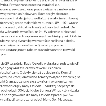
Osiedla. Wymieniano windy w klatce nr 74 a winda w
żytku. Prowadzono prace na instalacji c.o.
ezonu grzewczego oraz prace związane z malowaniem
wnętrznych osiedlowych. Rozpoczęły się prace
tworzono instalację fotowoltaiczną wiaty śmietnikowej
ńczyły się prace malarskie w budynku 89 – 101 wraz z
hnicznych, aktualnie trwają odbiory tych robót. Do
a wózkarnia w wejściu nr 94. W zakresie pielęgnacji
oszenie z czterech zaplanowanych na bieżący rok. Obficie
je znaczną dynamikę we wzroście roślin na osiedlu.
race związane z rewitalizacją rabat po pracach
one zostaną nowe rabaty oraz odtworzone trawniki,
 prac.
się 29 września. Rada Osiedla wybrała przedstawicieli
czyć będą wraz z Kierownictwem Osiedla w
ieszkańcami. Odbyły się też posiedzenia: Komisji
ymi, na której omawiano tematy związane z zielenią na
 na którym zapoznano się z wynikami ekonomicznymi
 Przewodniczący Rady Osiedla – Andrzej Stepczyński
obchodach 30-lecia Klubu Seniora Wigor, który działa
eż podziękowania dla Rady Osiedla z parafii pw. Św.
realizacji tegorocznej edycji biegu Św. Mateusza.