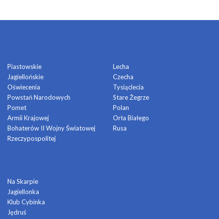
OSIEDLA
Piastowskie
Lecha
Jagiellońskie
Czecha
Oświecenia
Tysiąclecia
Powstań Narodowych
Stare Żegrze
Pomet
Polan
Armii Krajowej
Orła Białego
Bohaterów II Wojny Światowej
Rusa
Rzeczypospolitej
DOMY KULTURY
Na Skarpie
Jagiellonka
Klub Cybinka
Jędruś