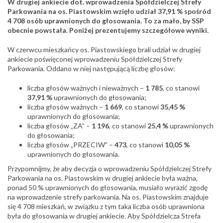
W drugiej ankiecie dot. wprowadzenia
Spółdzielczej Strefy
Parkowania na os. Piastowskim wzięło udział 37,91 % spośród
4 708 osób uprawnionych do głosowania. To za mało, by SSP
obecnie powstała. Poniżej prezentujemy szczegółowe wyniki.
W czerwcu mieszkańcy os. Piastowskiego brali udział w drugiej
ankiecie poświęconej wprowadzeniu Spółdzielczej Strefy
Parkowania. Oddano w niej następującą liczbę głosów:
liczba głosów ważnych i nieważnych –
1 785
, co stanowi
37,91 %
uprawnionych do głosowania;
liczba głosów ważnych –
1 669
, co stanowi
35,45 %
uprawnionych do głosowania;
liczba głosów „ZA” –
1 196
, co stanowi
25,4 %
uprawnionych
do głosowania;
liczba głosów „PRZECIW” –
473
, co stanowi
10,05 %
uprawnionych do głosowania.
Przypomnijmy, że aby decyzja o wprowadzeniu Spółdzielczej Strefy
Parkowania na os. Piastowskim w drugiej ankiecie była ważna,
ponad 50 % uprawnionych do głosowania, musiało wyrazić zgodę
na wprowadzenie strefy parkowania. Na os. Piastowskim znajduje
się 4 708 mieszkań, w związku z tym taka liczba osób uprawniona
była do głosowania w drugiej ankiecie. Aby Spółdzielcza Strefa