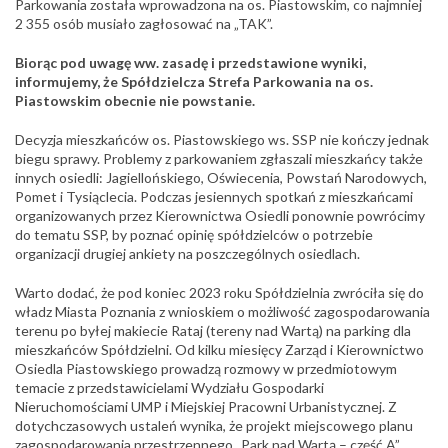
Parkowania została wprowadzona na os. Piastowskim, co najmniej
2 355 osób musiało zagłosować na „TAK”.
Biorąc pod uwagę ww. zasadę i przedstawione wyniki,
informujemy, że Spółdzielcza Strefa Parkowania na os.
Piastowskim obecnie nie powstanie.
Decyzja mieszkańców os. Piastowskiego ws. SSP nie kończy jednak
biegu sprawy. Problemy z parkowaniem zgłaszali mieszkańcy także
innych osiedli: Jagiellońskiego, Oświecenia, Powstań Narodowych,
Pomet i Tysiąclecia. Podczas jesiennych spotkań z mieszkańcami
organizowanych przez Kierownictwa Osiedli ponownie powrócimy
do tematu SSP, by poznać opinię spółdzielców o potrzebie
organizacji drugiej ankiety na poszczególnych osiedlach.
Warto dodać, że pod koniec 2023 roku Spółdzielnia zwróciła się do
władz Miasta Poznania z wnioskiem o możliwość zagospodarowania
terenu po byłej makiecie Rataj (tereny nad Wartą) na parking dla
mieszkańców Spółdzielni. Od kilku miesięcy Zarząd i Kierownictwo
Osiedla Piastowskiego prowadzą rozmowy w przedmiotowym
temacie z przedstawicielami Wydziału Gospodarki
Nieruchomościami UMP i Miejskiej Pracowni Urbanistycznej. Z
dotychczasowych ustaleń wynika, że projekt miejscowego planu
zagospodarowania przestrzennego „Park nad Wartą – część A”,