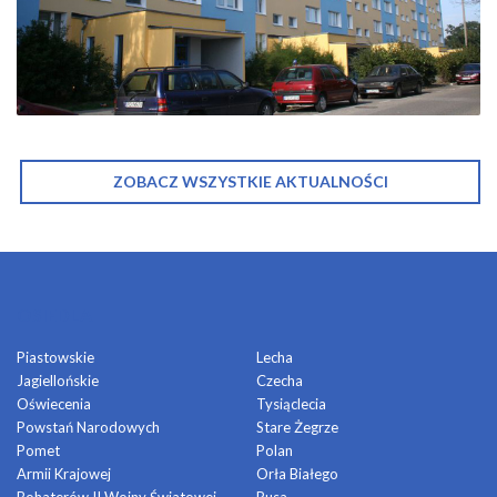
ZOBACZ WSZYSTKIE AKTUALNOŚCI
OSIEDLA
Piastowskie
Lecha
Jagiellońskie
Czecha
Oświecenia
Tysiąclecia
Powstań Narodowych
Stare Żegrze
Pomet
Polan
Armii Krajowej
Orła Białego