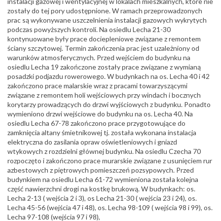
instalacji gazowej i wentylacyjnej w lokalach mieszkalnych, które nie
zostały do tej pory udostępnione. W ramach przeprowadzonych
prac są wykonywane uszczelnienia instalacji gazowych wykrytych
podczas powyższych kontroli. Na osiedlu Lecha 21-30
kontynuowane były prace dociepleniowe związane z remontem
ściany szczytowej. Termin zakończenia prac jest uzależniony od
warunków atmosferycznych. Przed wejściem do budynku na
osiedlu Lecha 19 zakończone zostały prace związane z wymianą
posadzki podjazdu rowerowego. W budynkach na os. Lecha 40 i 42
zakończono prace malarskie wraz z pracami towarzyszącymi
związane z remontem holi wejściowych przy windach i bocznych
korytarzy prowadzących do drzwi wyjściowych z budynku. Ponadto
wymieniono drzwi wejściowe do budynku na os. Lecha 40. Na
osiedlu Lecha 67-78 zakończono prace przygotowujące do
zamknięcia altany śmietnikowej tj. została wykonana instalacja
elektryczna do zasilania opraw oświetleniowych i gniazd
wtykowych z rozdzielni głównej budynku. Na osiedlu Czecha 70
rozpoczęto i zakończono prace murarskie związane z usunięciem rur
azbestowych z piętrowych pomieszczeń pozsypowych. Przed
budynkiem na osiedlu Lecha 61-72 wymieniona została kolejna
część nawierzchni drogi na kostkę brukową. W budynkach: os.
Lecha 2-13 ( wejścia 2 i 3), os Lecha 21-30 ( wejścia 23 i 24), os.
Lecha 45-56 (wejścia 47 i 48), os. Lecha 98-109 ( wejścia 98 i 99), os.
Lecha 97-108 (wejścia 97 i 98),