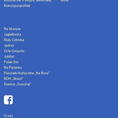
Bohaterów II Wojny Światowej
Rusa
Rzeczypospolitej
DOMY KULTURY
Na Skarpie
Jagiellonka
Klub Cybinka
Jędruś
Orle Gniazdo
Jubilat
Polan Sto
Na Pięterku
Placówki Kulturalne „Na Rusa”
RDH „Skaut”
Stanica „Gościraj”
O nas