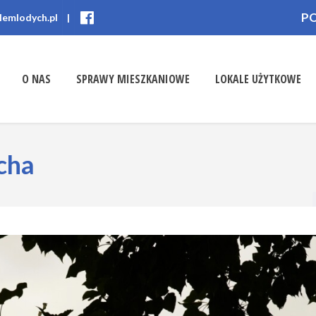
P
lemlodych.pl
|
O NAS
SPRAWY MIESZKANIOWE
LOKALE UŻYTKOWE
cha