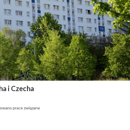
ha i Czecha
nuowano prace związane