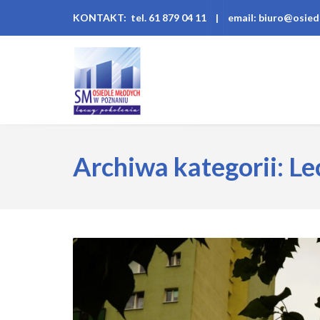
KONTAKT: tel. 61 879 04 11
|
email: biuro@osied
Archiwa kategorii: Le