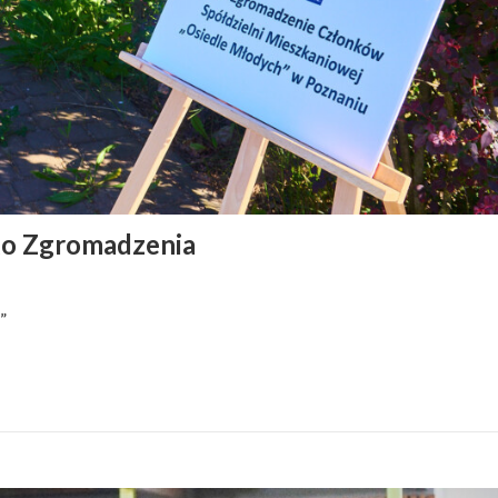
go Zgromadzenia
”