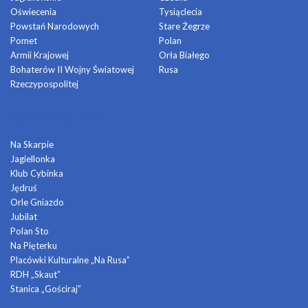
Oświecenia
Tysiąclecia
Powstań Narodowych
Stare Żegrze
Pomet
Polan
Armii Krajowej
Orła Białego
Bohaterów II Wojny Światowej
Rusa
Rzeczypospolitej
DOMY KULTURY
Na Skarpie
Jagiellonka
Klub Cybinka
Jędruś
Orle Gniazdo
Jubilat
Polan Sto
Na Pięterku
Placówki Kulturalne „Na Rusa”
RDH „Skaut”
Stanica „Gościraj”