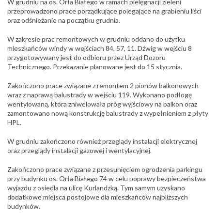
W grudniu na os. Orła Białego w ramach pielęgnacji zieleni
przeprowadzono prace porządkujące polegające na grabieniu liści
oraz odśnieżanie na początku grudnia.
W zakresie prac remontowych w grudniu oddano do użytku
mieszkańców windy w wejściach 84, 57, 11. Dźwig w wejściu 8
przygotowywany jest do odbioru przez Urząd Dozoru
Technicznego. Przekazanie planowane jest do 15 stycznia.
Zakończono prace związane z remontem 2 pionów balkonowych
wraz z naprawą balustrady w wejściu 119. Wykonano podłogę
wentylowaną, która zniwelowała próg wyjściowy na balkon oraz
zamontowano nową konstrukcję balustrady z wypełnieniem z płyty
HPL.
W grudniu zakończono również przeglądy instalacji elektrycznej
oraz przeglądy instalacji gazowej i wentylacyjnej.
Zakończono prace związane z przesunięciem ogrodzenia parkingu
przy budynku os. Orła Białego 74 w celu poprawy bezpieczeństwa
wyjazdu z osiedla na ulicę Kurlandzką. Tym samym uzyskano
dodatkowe miejsca postojowe dla mieszkańców najbliższych
budynków.