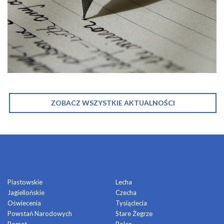
ZOBACZ WSZYSTKIE AKTUALNOŚCI
OSIEDLA
Piastowskie
Lecha
Jagiellońskie
Czecha
Oświecenia
Tysiąclecia
Powstań Narodowych
Stare Żegrze
Pomet
Polan