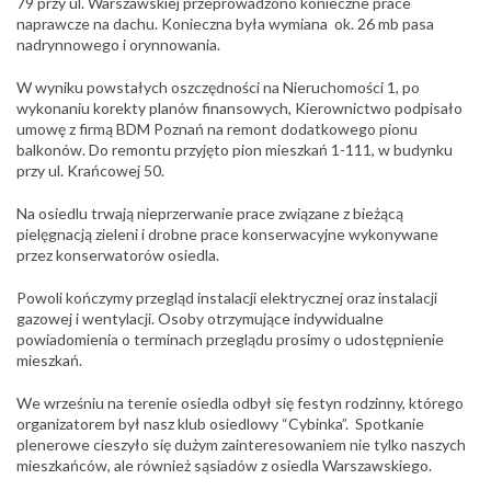
79 przy ul. Warszawskiej przeprowadzono konieczne prace
naprawcze na dachu. Konieczna była wymiana ok. 26 mb pasa
nadrynnowego i orynnowania.
W wyniku powstałych oszczędności na Nieruchomości 1, po
wykonaniu korekty planów finansowych, Kierownictwo podpisało
umowę z firmą BDM Poznań na remont dodatkowego pionu
balkonów. Do remontu przyjęto pion mieszkań 1-111, w budynku
przy ul. Krańcowej 50.
Na osiedlu trwają nieprzerwanie prace związane z bieżącą
pielęgnacją zieleni i drobne prace konserwacyjne wykonywane
przez konserwatorów osiedla.
Powoli kończymy przegląd instalacji elektrycznej oraz instalacji
gazowej i wentylacji. Osoby otrzymujące indywidualne
powiadomienia o terminach przeglądu prosimy o udostępnienie
mieszkań.
We wrześniu na terenie osiedla odbył się festyn rodzinny, którego
organizatorem był nasz klub osiedlowy “Cybinka”. Spotkanie
plenerowe cieszyło się dużym zainteresowaniem nie tylko naszych
mieszkańców, ale również sąsiadów z osiedla Warszawskiego.