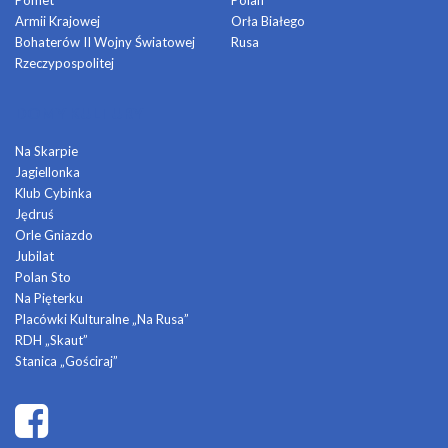
Armii Krajowej
Orła Białego
Bohaterów II Wojny Światowej
Rusa
Rzeczypospolitej
DOMY KULTURY
Na Skarpie
Jagiellonka
Klub Cybinka
Jędruś
Orle Gniazdo
Jubilat
Polan Sto
Na Pięterku
Placówki Kulturalne „Na Rusa”
RDH „Skaut”
Stanica „Gościraj”