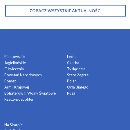
ZOBACZ WSZYSTKIE AKTUALNOŚCI
OSIEDLA
Piastowskie
Lecha
Jagiellońskie
Czecha
Oświecenia
Tysiąclecia
Powstań Narodowych
Stare Żegrze
Pomet
Polan
Armii Krajowej
Orła Białego
Bohaterów II Wojny Światowej
Rusa
Rzeczypospolitej
DOMY KULTURY
Na Skarpie