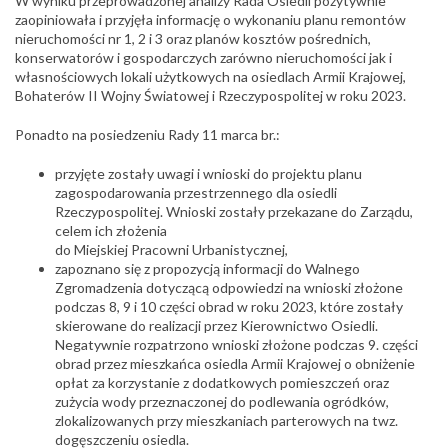
W wyniku przeprowadzonej analizy Rada Osiedli pozytywnie
zaopiniowała i przyjęła informację o wykonaniu planu remontów
nieruchomości nr 1, 2 i 3 oraz planów kosztów pośrednich,
konserwatorów i gospodarczych zarówno nieruchomości jak i
własnościowych lokali użytkowych na osiedlach Armii Krajowej,
Bohaterów II Wojny Światowej i Rzeczypospolitej w roku 2023.
Ponadto na posiedzeniu Rady 11 marca br.:
przyjęte zostały uwagi i wnioski do projektu planu
zagospodarowania przestrzennego dla osiedli
Rzeczypospolitej. Wnioski zostały przekazane do Zarządu,
celem ich złożenia
do Miejskiej Pracowni Urbanistycznej,
zapoznano się z propozycją informacji do Walnego
Zgromadzenia dotyczącą odpowiedzi na wnioski złożone
podczas 8, 9 i 10 części obrad w roku 2023, które zostały
skierowane do realizacji przez Kierownictwo Osiedli.
Negatywnie rozpatrzono wnioski złożone podczas 9. części
obrad przez mieszkańca osiedla Armii Krajowej o obniżenie
opłat za korzystanie z dodatkowych pomieszczeń oraz
zużycia wody przeznaczonej do podlewania ogródków,
zlokalizowanych przy mieszkaniach parterowych na twz.
dogęszczeniu osiedla.