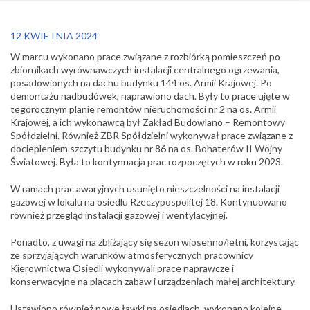
12 KWIETNIA 2024
W marcu wykonano prace związane z rozbiórką pomieszczeń
po
zbiornikach wyrównawczych instalacji centralnego ogrzewania,
posadowionych na dachu budynku 144 os. Armii Krajowej. Po
demontażu nadbudówek, naprawiono dach. Były to prace ujęte w
tegorocznym planie remontów nieruchomości nr 2 na os. Armii
Krajowej, a ich wykonawcą był Zakład Budowlano – Remontowy
Spółdzielni. Również ZBR Spółdzielni wykonywał prace związane z
dociepleniem szczytu budynku nr 86 na os. Bohaterów II Wojny
Światowej. Była to kontynuacja prac rozpoczętych w roku 2023.
W ramach prac awaryjnych usunięto nieszczelności na instalacji
gazowej w lokalu na osiedlu Rzeczypospolitej 18. Kontynuowano
również przegląd instalacji gazowej i wentylacyjnej.
Ponadto, z uwagi na zbliżający się sezon wiosenno/letni, korzystając
ze sprzyjających warunków atmosferycznych pracownicy
Kierownictwa Osiedli wykonywali prace naprawcze i
konserwacyjne na placach zabaw i urządzeniach małej architektury.
Ustawiono również nowe ławki na osiedlach, wykonano kolejne