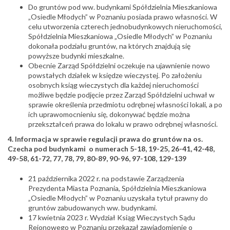
Do gruntów pod ww. budynkami Spółdzielnia Mieszkaniowa
„Osiedle Młodych” w Poznaniu posiada prawo własności. W
celu utworzenia czterech jednobudynkowych nieruchomości,
Spółdzielnia Mieszkaniowa „Osiedle Młodych” w Poznaniu
dokonała podziału gruntów, na których znajdują się
powyższe budynki mieszkalne.
Obecnie Zarząd Spółdzielni oczekuje na ujawnienie nowo
powstałych działek w księdze wieczystej. Po założeniu
osobnych ksiąg wieczystych dla każdej nieruchomości
możliwe będzie podjęcie przez Zarząd Spółdzielni uchwał w
sprawie określenia przedmiotu odrębnej własności lokali, a po
ich uprawomocnieniu się, dokonywać będzie można
przekształceń prawa do lokalu w prawo odrębnej własności.
4. Informacja w sprawie regulacji prawa do gruntów na os.
Czecha pod budynkami o numerach 5-18, 19-25, 26-41, 42-48,
49-58, 61-72, 77, 78, 79, 80-89, 90-96, 97-108, 129-139
21 października 2022 r. na podstawie Zarządzenia
Prezydenta Miasta Poznania, Spółdzielnia Mieszkaniowa
„Osiedle Młodych” w Poznaniu uzyskała tytuł prawny do
gruntów zabudowanych ww. budynkami.
17 kwietnia 2023 r. Wydział Ksiąg Wieczystych Sądu
Rejonowego w Poznaniu przekazał zawiadomienie o