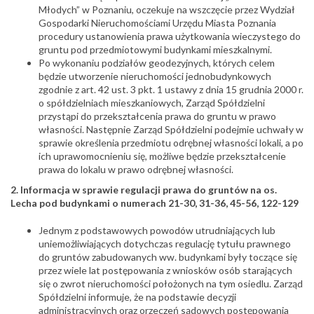
Młodych” w Poznaniu, oczekuje na wszczęcie przez Wydział
Gospodarki Nieruchomościami Urzędu Miasta Poznania
procedury ustanowienia prawa użytkowania wieczystego do
gruntu pod przedmiotowymi budynkami mieszkalnymi.
Po wykonaniu podziałów geodezyjnych, których celem
będzie utworzenie nieruchomości jednobudynkowych
zgodnie z art. 42 ust. 3 pkt. 1 ustawy z dnia 15 grudnia 2000 r.
o spółdzielniach mieszkaniowych, Zarząd Spółdzielni
przystąpi do przekształcenia prawa do gruntu w prawo
własności. Następnie Zarząd Spółdzielni podejmie uchwały w
sprawie określenia przedmiotu odrębnej własności lokali, a po
ich uprawomocnieniu się, możliwe będzie przekształcenie
prawa do lokalu w prawo odrębnej własności.
2. Informacja w sprawie regulacji prawa do gruntów na os.
Lecha pod budynkami o numerach 21-30, 31-36, 45-56, 122-129
Jednym z podstawowych powodów utrudniających lub
uniemożliwiających dotychczas regulację tytułu prawnego
do gruntów zabudowanych ww. budynkami były toczące się
przez wiele lat postępowania z wniosków osób starających
się o zwrot nieruchomości położonych na tym osiedlu. Zarząd
Spółdzielni informuje, że na podstawie decyzji
administracyjnych oraz orzeczeń sądowych postępowania