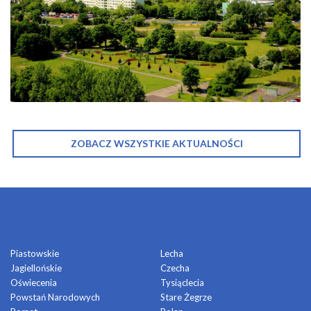
ZOBACZ WSZYSTKIE AKTUALNOŚCI
OSIEDLA
Piastowskie
Lecha
Jagiellońskie
Czecha
Oświecenia
Tysiąclecia
Powstań Narodowych
Stare Żegrze