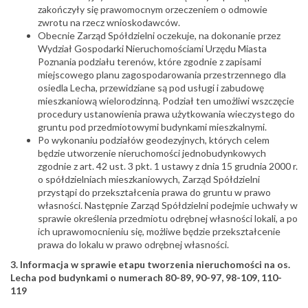
zakończyły się prawomocnym orzeczeniem o odmowie
zwrotu na rzecz wnioskodawców.
Obecnie Zarząd Spółdzielni oczekuje, na dokonanie przez
Wydział Gospodarki Nieruchomościami Urzędu Miasta
Poznania podziału terenów, które zgodnie z zapisami
miejscowego planu zagospodarowania przestrzennego dla
osiedla Lecha, przewidziane są pod usługi i zabudowę
mieszkaniową wielorodzinną. Podział ten umożliwi wszczęcie
procedury ustanowienia prawa użytkowania wieczystego do
gruntu pod przedmiotowymi budynkami mieszkalnymi.
Po wykonaniu podziałów geodezyjnych, których celem
będzie utworzenie nieruchomości jednobudynkowych
zgodnie z art. 42 ust. 3 pkt. 1 ustawy z dnia 15 grudnia 2000 r.
o spółdzielniach mieszkaniowych, Zarząd Spółdzielni
przystąpi do przekształcenia prawa do gruntu w prawo
własności. Następnie Zarząd Spółdzielni podejmie uchwały w
sprawie określenia przedmiotu odrębnej własności lokali, a po
ich uprawomocnieniu się, możliwe będzie przekształcenie
prawa do lokalu w prawo odrębnej własności.
3. Informacja w sprawie etapu tworzenia nieruchomości na os.
Lecha pod budynkami o numerach 80-89, 90-97, 98-109, 110-
119