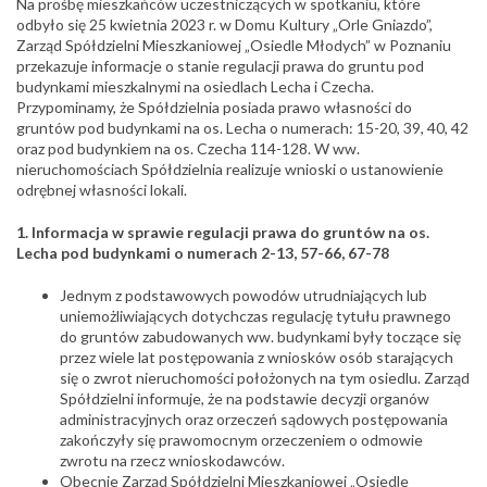
Na prośbę mieszkańców uczestniczących w spotkaniu
, które
odbyło się 25 kwietnia 2023 r. w Domu Kultury „Orle Gniazdo”,
Zarząd Spółdzielni Mieszkaniowej „Osiedle Młodych” w Poznaniu
przekazuje informacje o stanie regulacji prawa do gruntu pod
budynkami mieszkalnymi na osiedlach Lecha i Czecha.
Przypominamy, że Spółdzielnia posiada prawo własności do
gruntów pod budynkami na os. Lecha o numerach: 15-20, 39, 40, 42
oraz pod budynkiem na os. Czecha 114-128. W ww.
nieruchomościach Spółdzielnia realizuje wnioski o ustanowienie
odrębnej własności lokali.
1. Informacja w sprawie regulacji prawa do gruntów na os.
Lecha pod budynkami o numerach 2-13, 57-66, 67-78
Jednym z podstawowych powodów utrudniających lub
uniemożliwiających dotychczas regulację tytułu prawnego
do gruntów zabudowanych ww. budynkami były toczące się
przez wiele lat postępowania z wniosków osób starających
się o zwrot nieruchomości położonych na tym osiedlu. Zarząd
Spółdzielni informuje, że na podstawie decyzji organów
administracyjnych oraz orzeczeń sądowych postępowania
zakończyły się prawomocnym orzeczeniem o odmowie
zwrotu na rzecz wnioskodawców.
Obecnie Zarząd Spółdzielni Mieszkaniowej „Osiedle