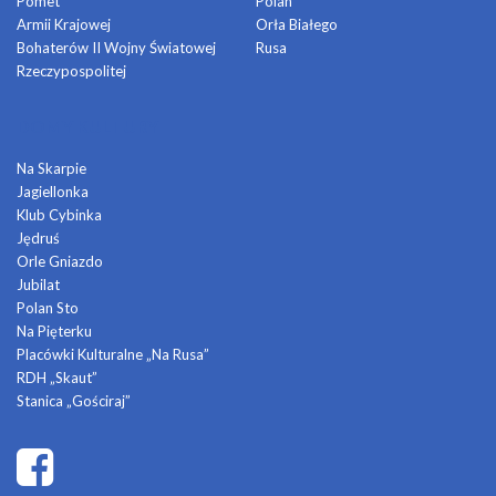
Pomet
Polan
Armii Krajowej
Orła Białego
Bohaterów II Wojny Światowej
Rusa
Rzeczypospolitej
DOMY KULTURY
Na Skarpie
Jagiellonka
Klub Cybinka
Jędruś
Orle Gniazdo
Jubilat
Polan Sto
Na Pięterku
Placówki Kulturalne „Na Rusa”
RDH „Skaut”
Stanica „Gościraj”