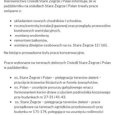
Kierownictwo Osiedli Stare Żegrze i Polan informuje, że w
październiku na osiedlach Stare Żegrze i Polan trwały prace
związane z:
układaniem nowych chodników i schodów,
roczną kontrolą instalacji gazowej oraz przeglądu przewodów
kominowych wentylacyjnych,
wymianą wodomierzy,
remontem balkonów,
wymianą dźwigów osobowych na os. Stare Żegrze 12 i 161.
Na bieżąco prowadzone były prace konserwacyjne.
Prace wykonane na terenach zielonych Osiedli Stare Żegrze i Polan
w październiku:
os. Stare Żegrze i Polan – pielęgnacja terenów zieleni –
przycięcie krzewów liściastych w formie żywopłotów,
os. Polan – usunięcie posuszu gałęziowego wraz z
formowaniem koron drzew z użyciem podnośnika koszowego
przy budynkach nr 27-31 i 41-43,
os. Stare Żegrze – pielęgnacja terenów zieleni – prace
porządkowe na terenach ogródków przydomowych przy
budynku nr 171-174, polegające na usunięciu roślinności