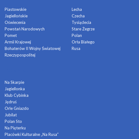
Piastowskie
Lecha
Jagiellońskie
Czecha
Oświecenia
Tysiąclecia
Powstań Narodowych
Stare Żegrze
Pomet
Polan
Armii Krajowej
Orła Białego
Bohaterów II Wojny Światowej
Rusa
Rzeczypospolitej
DOMY KULTURY
Na Skarpie
Jagiellonka
Klub Cybinka
Jędruś
Orle Gniazdo
Jubilat
Polan Sto
Na Pięterku
Placówki Kulturalne „Na Rusa”