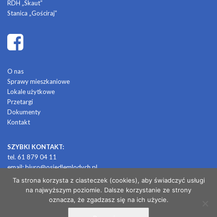
RDH „Skaut”
Stanica „Gościraj”
O nas
Sprawy mieszkaniowe
Lokale użytkowe
Przetargi
Dokumenty
Kontakt
SZYBKI KONTAKT:
tel. 61 879 04 11
email:
biuro@osiedlemlodych.pl
Ta strona korzysta z ciasteczek (cookies), aby świadczyć usługi
na najwyższym poziomie. Dalsze korzystanie ze strony
© 2026 OSIEDLE MŁODYCH
oznacza, że zgadzasz się na ich użycie.