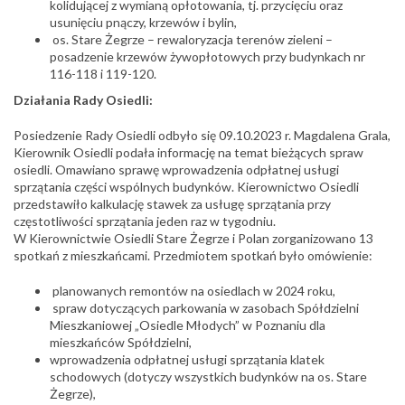
kolidującej z wymianą opłotowania, tj. przycięciu oraz
usunięciu pnączy, krzewów i bylin,
os. Stare Żegrze – rewaloryzacja terenów zieleni –
posadzenie krzewów żywopłotowych przy budynkach nr
116-118 i 119-120.
Działania Rady Osiedli:
Posiedzenie Rady Osiedli odbyło się 09.10.2023 r. Magdalena Grala,
Kierownik Osiedli podała informację na temat bieżących spraw
osiedli. Omawiano sprawę wprowadzenia odpłatnej usługi
sprzątania części wspólnych budynków. Kierownictwo Osiedli
przedstawiło kalkulację stawek za usługę sprzątania przy
częstotliwości sprzątania jeden raz w tygodniu.
W Kierownictwie Osiedli Stare Żegrze i Polan zorganizowano 13
spotkań z mieszkańcami. Przedmiotem spotkań było omówienie:
planowanych remontów na osiedlach w 2024 roku,
spraw dotyczących parkowania w zasobach Spółdzielni
Mieszkaniowej „Osiedle Młodych” w Poznaniu dla
mieszkańców Spółdzielni,
wprowadzenia odpłatnej usługi sprzątania klatek
schodowych (dotyczy wszystkich budynków na os. Stare
Żegrze),