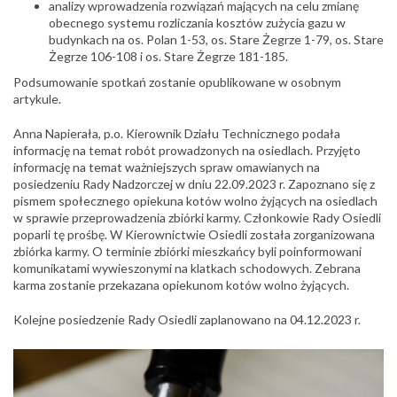
analizy wprowadzenia rozwiązań mających na celu zmianę
obecnego systemu rozliczania kosztów zużycia gazu w
budynkach na os. Polan 1-53, os. Stare Żegrze 1-79, os. Stare
Żegrze 106-108 i os. Stare Żegrze 181-185.
Podsumowanie spotkań zostanie opublikowane w osobnym
artykule.
Anna Napierała, p.o. Kierownik Działu Technicznego podała
informację na temat robót prowadzonych na osiedlach. Przyjęto
informację na temat ważniejszych spraw omawianych na
posiedzeniu Rady Nadzorczej w dniu 22.09.2023 r. Zapoznano się z
pismem społecznego opiekuna kotów wolno żyjących na osiedlach
w sprawie przeprowadzenia zbiórki karmy. Członkowie Rady Osiedli
poparli tę prośbę. W Kierownictwie Osiedli została zorganizowana
zbiórka karmy. O terminie zbiórki mieszkańcy byli poinformowani
komunikatami wywieszonymi na klatkach schodowych. Zebrana
karma zostanie przekazana opiekunom kotów wolno żyjących.
Kolejne posiedzenie Rady Osiedli zaplanowano na 04.12.2023 r.