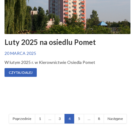
Luty 2025 na osiedlu Pomet
20 MARCA 2025
W lutym 2025 r. w Kierownictwie Osiedla Pomet
CZYTAJ DALEJ
Poprzednie
1
…
3
4
5
…
8
Następne