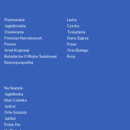
OSIEDLA
Piastowskie
Lecha
Jagiellońskie
Czecha
Oświecenia
Tysiąclecia
Powstań Narodowych
Stare Żegrze
Pomet
Polan
Armii Krajowej
Orła Białego
Bohaterów II Wojny Światowej
Rusa
Rzeczypospolitej
DOMY KULTURY
Na Skarpie
Jagiellonka
Klub Cybinka
Jędruś
Orle Gniazdo
Jubilat
Polan Sto