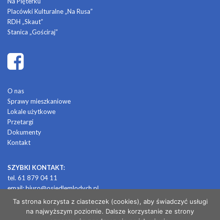
Na Pięterku
Placówki Kulturalne „Na Rusa”
RDH „Skaut”
Stanica „Gościraj”
O nas
Sprawy mieszkaniowe
Lokale użytkowe
Przetargi
Dokumenty
Kontakt
SZYBKI KONTAKT:
tel. 61 879 04 11
email:
biuro@osiedlemlodych.pl
Ta strona korzysta z ciasteczek (cookies), aby świadczyć usługi
na najwyższym poziomie. Dalsze korzystanie ze strony
© 2026 OSIEDLE MŁODYCH