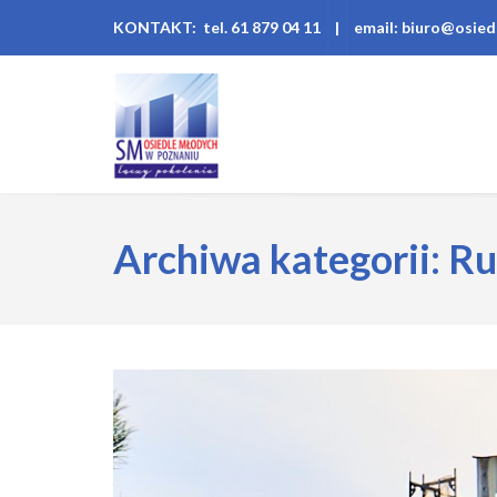
KONTAKT: tel. 61 879 04 11
|
email: biuro@osied
Archiwa kategorii: R