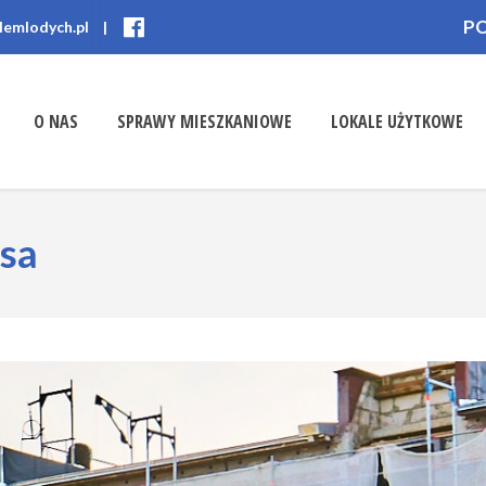
P
lemlodych.pl
|
O NAS
SPRAWY MIESZKANIOWE
LOKALE UŻYTKOWE
usa