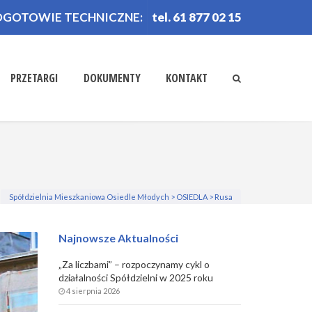
OGOTOWIE TECHNICZNE:
tel. 61 877 02 15
PRZETARGI
DOKUMENTY
KONTAKT
Spółdzielnia Mieszkaniowa Osiedle Młodych
>
OSIEDLA
>
Rusa
Najnowsze Aktualności
„Za liczbami” – rozpoczynamy cykl o
działalności Spółdzielni w 2025 roku
4 sierpnia 2026