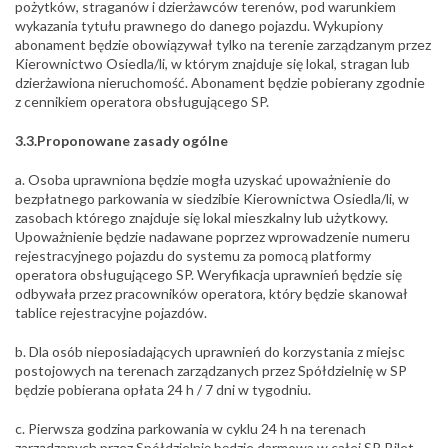
pożytków, straganów i dzierżawców terenów, pod warunkiem
wykazania tytułu prawnego do danego pojazdu. Wykupiony
abonament będzie obowiązywał tylko na terenie zarządzanym przez
Kierownictwo Osiedla/li, w którym znajduje się lokal, stragan lub
dzierżawiona nieruchomość. Abonament będzie pobierany zgodnie
z cennikiem operatora obsługującego SP.
3.3.Proponowane zasady ogólne
a. Osoba uprawniona będzie mogła uzyskać upoważnienie do
bezpłatnego parkowania w siedzibie Kierownictwa Osiedla/li, w
zasobach którego znajduje się lokal mieszkalny lub użytkowy.
Upoważnienie będzie nadawane poprzez wprowadzenie numeru
rejestracyjnego pojazdu do systemu za pomocą platformy
operatora obsługującego SP. Weryfikacja uprawnień będzie się
odbywała przez pracowników operatora, który będzie skanował
tablice rejestracyjne pojazdów.
b. Dla osób nieposiadających uprawnień do korzystania z miejsc
postojowych na terenach zarządzanych przez Spółdzielnię w SP
będzie pobierana opłata 24 h / 7 dni w tygodniu.
c. Pierwsza godzina parkowania w cyklu 24 h na terenach
zarządzanych przez Spółdzielnię będzie darmowa w całej SP. Bilet