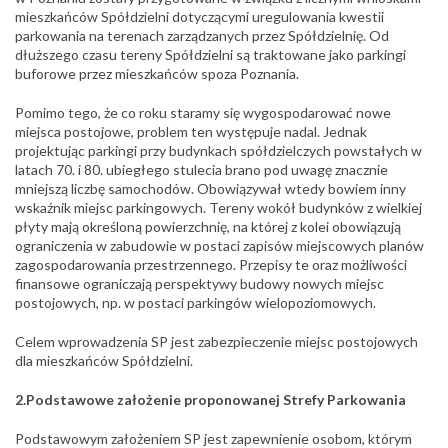
mieszkańców Spółdzielni dotyczącymi uregulowania kwestii
parkowania na terenach zarządzanych przez Spółdzielnię. Od
dłuższego czasu tereny Spółdzielni są traktowane jako parkingi
buforowe przez mieszkańców spoza Poznania.
Pomimo tego, że co roku staramy się wygospodarować nowe
miejsca postojowe, problem ten występuje nadal. Jednak
projektując parkingi przy budynkach spółdzielczych powstałych w
latach 70. i 80. ubiegłego stulecia brano pod uwagę znacznie
mniejszą liczbę samochodów. Obowiązywał wtedy bowiem inny
wskaźnik miejsc parkingowych. Tereny wokół budynków z wielkiej
płyty mają określoną powierzchnię, na której z kolei obowiązują
ograniczenia w zabudowie w postaci zapisów miejscowych planów
zagospodarowania przestrzennego. Przepisy te oraz możliwości
finansowe ograniczają perspektywy budowy nowych miejsc
postojowych, np. w postaci parkingów wielopoziomowych.
Celem wprowadzenia SP jest zabezpieczenie miejsc postojowych
dla mieszkańców Spółdzielni.
2.Podstawowe założenie proponowanej Strefy Parkowania
Podstawowym założeniem SP jest zapewnienie osobom, którym