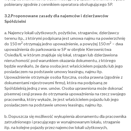
pobierany zgodnie z cennikiem operatora obsługującego SP.
3.2.Proponowane zasady dla najemców i dzierżawców
Spółdzielni
a. Najemcy lokali użytkowych, pożytków, straganów, dzierżawcy
terenu itp., z którymi podpisana jest umowa najmu na powierzchnię
2
2
do 150 m
otrzymają jedno upoważnienie, a powyżej 150 m
– dwa
upoważnienia do parkowania w SP w obrębie Kierownictwa
Osiedla/li, w którym znajduje się lokal, stragan lub dzierżawiona
nieruchomość pod warunkiem okazania dokumentu, z którego
będzie wynikało, że dana osoba jest właścicielem pojazdu lub jego
posiadaczem na podstawie umowy leasingu, najmu itp.
Upoważnienie otrzymuje osoba fizyczna, osoba prawna (zgodnie z
dokumentami rejestrowymi firmy), która ma podpisaną ze
Spółdzielnią jedną z ww. umów. Osoba uprawniona może dokonać
pisemnej cesji prawa do otrzymania upoważnienia na rzecz swojego
pracownika, który wykaże, że jest właścicielem pojazdu lub jego
posiadaczem na podstawie umowy leasingu, najmu itp.
b. Dopuszcza się możliwość wykupienia abonamentu dla pracownika
zatrudnionego i pracującego w wynajmowanym lokalu, straganie
itp. na kolejne pojazdy przez najemców lokali użytkowych,