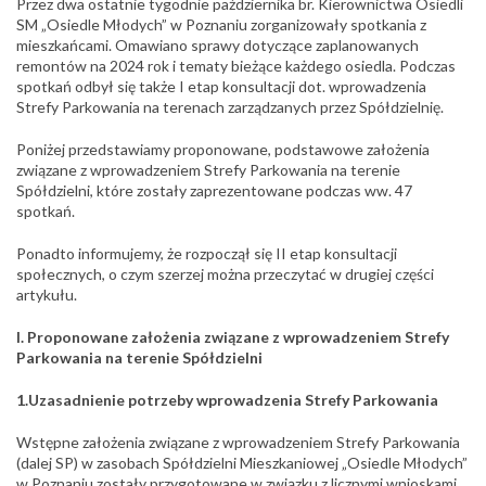
Przez dwa ostatnie tygodnie października br.
Kierownictwa Osiedli
SM „Osiedle Młodych” w Poznaniu zorganizowały spotkania z
mieszkańcami. Omawiano sprawy dotyczące zaplanowanych
remontów na 2024 rok i tematy bieżące każdego osiedla. Podczas
spotkań odbył się także I etap konsultacji dot. wprowadzenia
Strefy Parkowania na terenach zarządzanych przez Spółdzielnię.
Poniżej przedstawiamy proponowane, podstawowe założenia
związane z wprowadzeniem Strefy Parkowania na terenie
Spółdzielni, które zostały zaprezentowane podczas ww. 47
spotkań.
Ponadto informujemy, że rozpoczął się II etap konsultacji
społecznych, o czym szerzej można przeczytać w drugiej części
artykułu.
I. Proponowane założenia związane z wprowadzeniem Strefy
Parkowania na terenie Spółdzielni
1.Uzasadnienie potrzeby wprowadzenia Strefy Parkowania
Wstępne założenia związane z wprowadzeniem Strefy Parkowania
(dalej SP) w zasobach Spółdzielni Mieszkaniowej „Osiedle Młodych”
w Poznaniu zostały przygotowane w związku z licznymi wnioskami